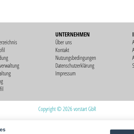
UNTERNEHMEN
erzeichnis
Über uns
fil
Kontakt
A
dung
Nutzungsbedingungen
verwaltung
Datenschutzerklärung
S
altung
Impressum
ng
il
Copyright © 2026 vorstart GbR
ies