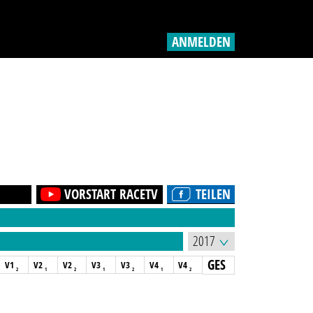
ANMELDEN
VORSTART RACETV
TEILEN
GES
V1
V2
V2
V3
V3
V4
V4
2
1
2
1
2
1
2