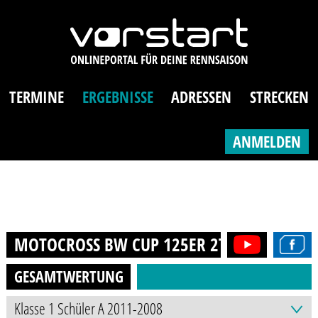
TERMINE
ERGEBNISSE
ADRESSEN
STRECKEN
ANMELDEN
MOTOCROSS BW CUP 125ER 2T (13-21J.)
20
GESAMTWERTUNG