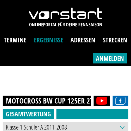
TERMINE
ERGEBNISSE
ADRESSEN
STRECKEN
ANMELDEN
MOTOCROSS BW CUP 125ER 2T (13-21J.)
20
GESAMTWERTUNG