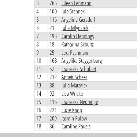
3
765
Eileen Lehmann
4
100
Jule Stannek
5
116
Angelina Gersdorf
6
21
Julia Mlynarek
7
193
Carolin Hennings
8
18
Katharina Schultz
9
25
Lexi Pachmann
10
168
Angelika Staggenburg
11
52
Franziska Schubert
12
212
Annett Scheer
13
88
Julia Matznick
14
92
Lisa Wricke
15
115
Franziska Neumöge
16
221
Luzie Knop
17
209
Jasmin Pulow
18
86
Caroline Pauels