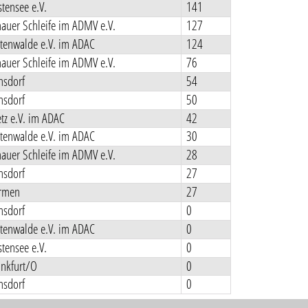
tensee e.V.
141
auer Schleife im ADMV e.V.
127
tenwalde e.V. im ADAC
124
auer Schleife im ADMV e.V.
76
sdorf
54
sdorf
50
tz e.V. im ADAC
42
tenwalde e.V. im ADAC
30
auer Schleife im ADMV e.V.
28
sdorf
27
rmen
27
sdorf
0
tenwalde e.V. im ADAC
0
tensee e.V.
0
nkfurt/O
0
sdorf
0