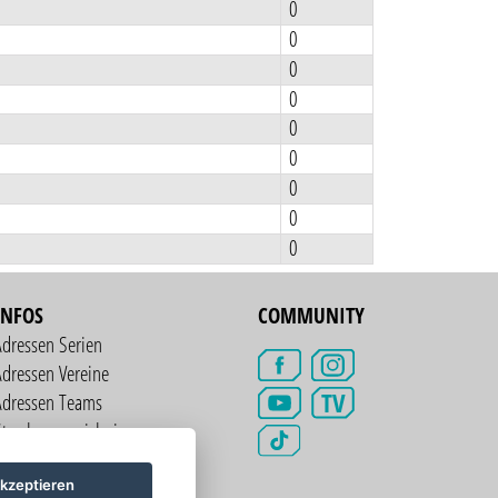
0
0
0
0
0
0
0
0
0
INFOS
COMMUNITY
Adressen Serien
dressen Vereine
TV
Adressen Teams
treckenverzeichnis
kzeptieren