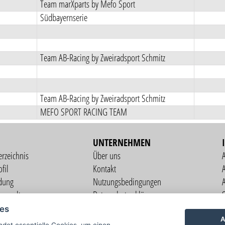
Team marXparts by Mefo Sport
Südbayernserie
Team AB-Racing by Zweiradsport Schmitz
Team AB-Racing by Zweiradsport Schmitz
MEFO SPORT RACING TEAM
UNTERNEHMEN
erzeichnis
Über uns
fil
Kontakt
A
dung
Nutzungsbedingungen
verwaltung
Datenschutzerklärung
S
altung
Impressum
ies
ng
A
det essentielle Cookies, um einen