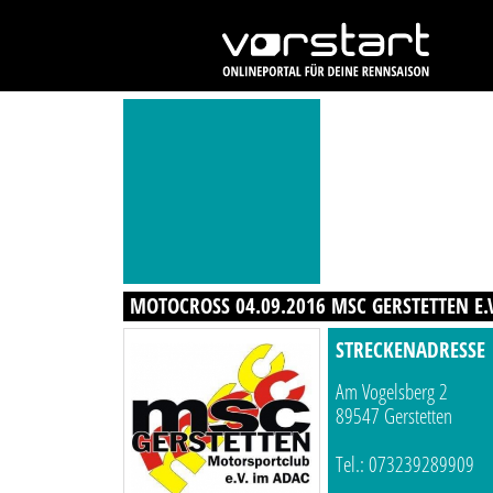
MOTOCROSS 04.09.2016 MSC GERSTETTEN E.
STRECKENADRESSE
Am Vogelsberg 2
89547 Gerstetten
Tel.: 073239289909