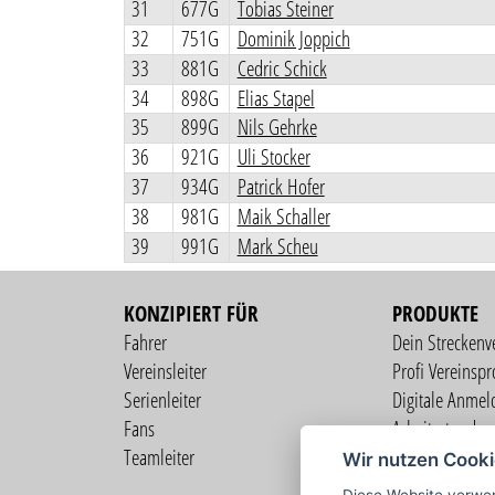
31
677G
Tobias Steiner
32
751G
Dominik Joppich
33
881G
Cedric Schick
34
898G
Elias Stapel
35
899G
Nils Gehrke
36
921G
Uli Stocker
37
934G
Patrick Hofer
38
981G
Maik Schaller
39
991G
Mark Scheu
KONZIPIERT FÜR
PRODUKTE
Fahrer
Dein Streckenv
Vereinsleiter
Profi Vereinspro
Serienleiter
Digitale Anmel
Fans
Arbeitsstunden
Teamleiter
Mitgliederverw
Wir nutzen Cook
Live Übertragu
Diese Website verwen