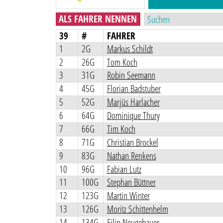
ALS FAHRER NENNEN
39
#
FAHRER
1
2G
Markus Schildt
2
26G
Tom Koch
3
31G
Robin Seemann
4
45G
Florian Badstuber
5
52G
Marjüs Harlacher
6
64G
Dominique Thury
7
66G
Tim Koch
8
71G
Christian Brockel
9
83G
Nathan Renkens
10
96G
Fabian Lutz
11
100G
Stephan Büttner
12
123G
Martin Winter
13
126G
Moritz Schittenhelm
14
134G
Filip Neugebauer