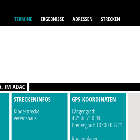
TERMINE
ERGEBNISSE
ADRESSEN
STRECKEN
V. IM ADAC
STRECKENINFOS
GPS-KOORDINATEN
Kinderstrecke
Längengrad:
Vereinshaus
48°36'53.0''N
Breitengrad: 10°00'03.8''E
Routenplaner