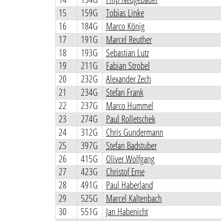
15
159G
Tobias Linke
16
184G
Marco König
17
191G
Marcel Reuther
18
193G
Sebastian Lutz
19
211G
Fabian Strobel
20
232G
Alexander Zech
21
234G
Stefan Frank
22
237G
Marco Hummel
23
274G
Paul Rolletschek
24
312G
Chris Gundermann
25
397G
Stefan Badstuber
26
415G
Oliver Wolfgang
27
423G
Christof Erne
28
491G
Paul Haberland
29
525G
Marcel Kaltenbach
30
551G
Jan Habenicht