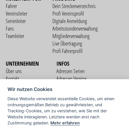
Fahrer
Dein Streckenverzeichnis
Vereinsleiter
Profi Vereinsprofil
Serienleiter
Digitale Anmeldung
Fans
Arbeitsstundenverwaltung
Teamleiter
Mitgliederverwaltung
Live Übertragung
Profi Fahrerprofil
UNTERNEHMEN
INFOS
Über uns
Adressen Serien
Kontakt
Adressen Vereine
Nutzungsbedingungen
Adressen Teams
Wir nutzen Cookies
Datenschutzerklärung
Streckenverzeichnis
Diese Website verwendet essentielle Cookies, um einen
Impressum
ordnungsgemäßen Betrieb zu gewährleisten, und
COMMUNITY
Tracking-Cookies, um zu verstehen, wie Sie mit der
Website interagieren. Letztere werden erst nach
Zustimmung geladen.
Mehr erfahren