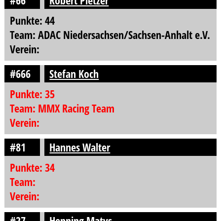
#66
Robert Pietzer
Punkte: 44
Team: ADAC Niedersachsen/Sachsen-Anhalt e.V.
Verein:
#666
Stefan Koch
Punkte: 35
Team: MMX Racing Team
Verein:
#81
Hannes Walter
Punkte: 34
Team:
Verein:
#27
Henning Matys