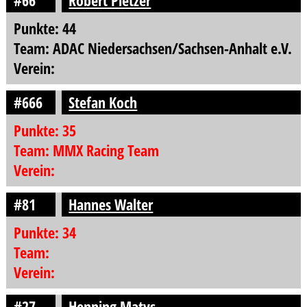
#66
Robert Pietzer
Punkte: 44
Team: ADAC Niedersachsen/Sachsen-Anhalt e.V.
Verein:
#666
Stefan Koch
Punkte: 35
Team: MMX Racing Team
Verein:
#81
Hannes Walter
Punkte: 34
Team:
Verein:
#27
Henning Matys