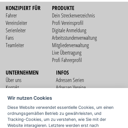
KONZIPIERT FÜR
PRODUKTE
Fahrer
Dein Streckenverzeichnis
Vereinsleiter
Profi Vereinsprofil
Serienleiter
Digitale Anmeldung
Fans
Arbeitsstundenverwaltung
Teamleiter
Mitgliederverwaltung
Live Übertragung
Profi Fahrerprofil
UNTERNEHMEN
INFOS
Über uns
Adressen Serien
Kontakt
Adressen Vereine
Nutzungsbedingungen
Adressen Teams
Wir nutzen Cookies
Datenschutzerklärung
Streckenverzeichnis
Diese Website verwendet essentielle Cookies, um einen
Impressum
ordnungsgemäßen Betrieb zu gewährleisten, und
COMMUNITY
Tracking-Cookies, um zu verstehen, wie Sie mit der
Website interagieren. Letztere werden erst nach