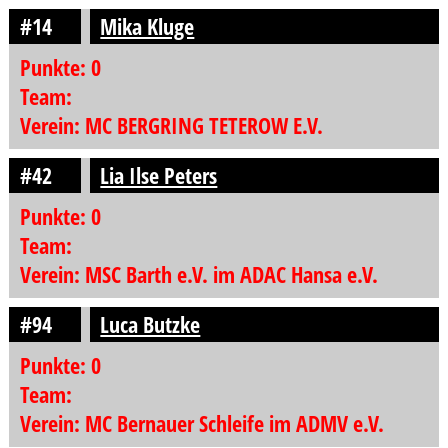
#14
Mika Kluge
Punkte: 0
Team:
Verein: MC BERGRING TETEROW E.V.
#42
Lia Ilse Peters
Punkte: 0
Team:
Verein: MSC Barth e.V. im ADAC Hansa e.V.
#94
Luca Butzke
Punkte: 0
Team:
Verein: MC Bernauer Schleife im ADMV e.V.