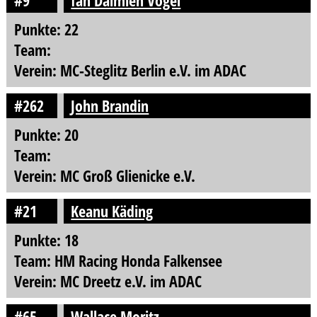
#9
Ian Daimien Vogel
Punkte: 22
Team:
Verein: MC-Steglitz Berlin e.V. im ADAC
#262
John Brandin
Punkte: 20
Team:
Verein: MC Groß Glienicke e.V.
#21
Keanu Käding
Punkte: 18
Team: HM Racing Honda Falkensee
Verein: MC Dreetz e.V. im ADAC
#65
Wallace Moritz