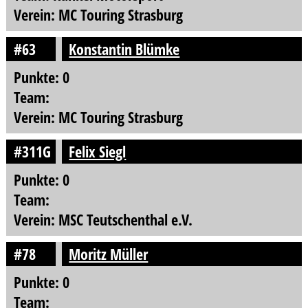
Verein: MC Touring Strasburg
#63
Konstantin Blümke
Punkte: 0
Team:
Verein: MC Touring Strasburg
#311G
Felix Siegl
Punkte: 0
Team:
Verein: MSC Teutschenthal e.V.
#78
Moritz Müller
Punkte: 0
Team: