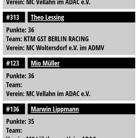
Verein: MC Vellahn im ADAC e.V.
#313
Theo Lessing
Punkte: 36
Team: KTM GST BERLIN RACING
Verein: MC Woltersdorf e.V. im ADMV
#123
Mio Müller
Punkte: 36
Team:
Verein: MC Vellahn im ADAC e.V.
#136
Marwin Lippmann
Punkte: 35
Team: