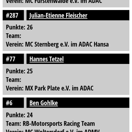
Verein: MC Fürstenwalde e.V. im ADAC
#287
Julian-Etienne Fleischer
Punkte: 26
Team:
Verein: MC Sternberg e.V. im ADAC Hansa
#77
Hannes Tetzel
Punkte: 25
Team:
Verein: MX Park Plate e.V. im ADAC
#6
Ben Gohlke
Punkte: 24
Team: RB-Motorsports Racing Team
Verein: MC Woltersdorf e.V. im ADMV