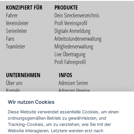
KONZIPIERT FÜR
PRODUKTE
Fahrer
Dein Streckenverzeichnis
Vereinsleiter
Profi Vereinsprofil
Serienleiter
Digitale Anmeldung
Fans
Arbeitsstundenverwaltung
Teamleiter
Mitgliederverwaltung
Live Übertragung
Profi Fahrerprofil
UNTERNEHMEN
INFOS
Über uns
Adressen Serien
Kontakt
Adressen Vereine
Nutzungsbedingungen
Adressen Teams
Wir nutzen Cookies
Datenschutzerklärung
Streckenverzeichnis
Diese Website verwendet essentielle Cookies, um einen
Impressum
ordnungsgemäßen Betrieb zu gewährleisten, und
COMMUNITY
Tracking-Cookies, um zu verstehen, wie Sie mit der
Website interagieren. Letztere werden erst nach