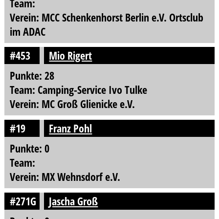
Team:
Verein: MCC Schenkenhorst Berlin e.V. Ortsclub
im ADAC
#453
Mio Rigert
Punkte: 28
Team: Camping-Service Ivo Tulke
Verein: MC Groß Glienicke e.V.
#19
Franz Pohl
Punkte: 0
Team:
Verein: MX Wehnsdorf e.V.
#271G
Jascha Groß