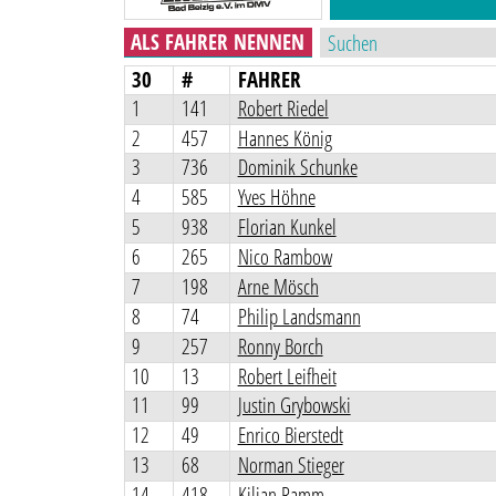
ALS FAHRER NENNEN
30
#
FAHRER
1
141
Robert Riedel
2
457
Hannes König
3
736
Dominik Schunke
4
585
Yves Höhne
5
938
Florian Kunkel
6
265
Nico Rambow
7
198
Arne Mösch
8
74
Philip Landsmann
9
257
Ronny Borch
10
13
Robert Leifheit
11
99
Justin Grybowski
12
49
Enrico Bierstedt
13
68
Norman Stieger
14
418
Kilian Ramm