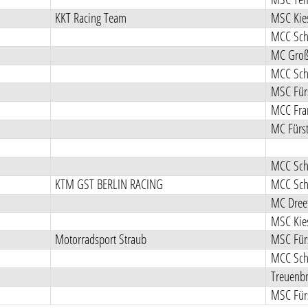
KKT Racing Team
MSC Kies
MC Groß 
MSC Fürs
MCC Fra
MC Fürs
KTM GST BERLIN RACING
MC Dreet
MSC Kies
Motorradsport Straub
MSC Fürs
Treuenbr
MSC Fürs