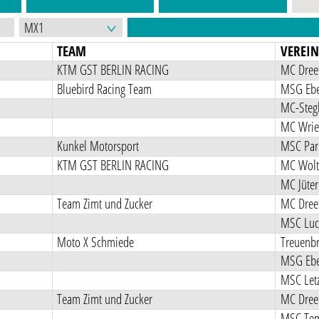
TEAM
VEREI
KTM GST BERLIN RACING
MC Dreet
Bluebird Racing Team
MSG Ebe
MC-Stegl
MC Wriez
Kunkel Motorsport
MSC Pa
KTM GST BERLIN RACING
MC Wolt
MC Jüter
Team Zimt und Zucker
MC Dreet
MSC Luc
Moto X Schmiede
Treuenbr
MSG Ebe
MSC Letz
Team Zimt und Zucker
MC Dreet
MSC Tem