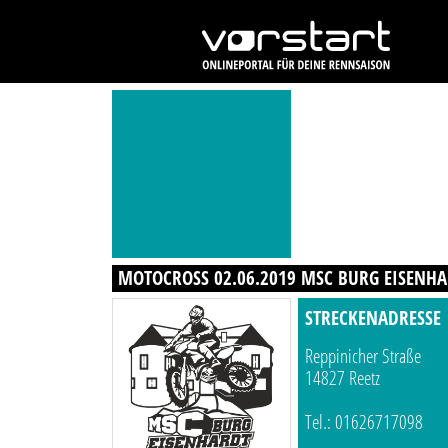
MOTOCROSS 02.06.2019 MSC BURG EISENHA
STRECKENADRESSE
Reppinicher Straße
14827 Reetz
Tel.: 01626717098