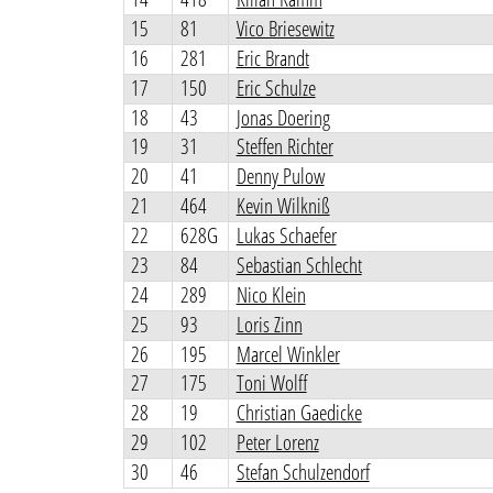
15
81
Vico Briesewitz
16
281
Eric Brandt
17
150
Eric Schulze
18
43
Jonas Doering
19
31
Steffen Richter
20
41
Denny Pulow
21
464
Kevin Wilkniß
22
628G
Lukas Schaefer
23
84
Sebastian Schlecht
24
289
Nico Klein
25
93
Loris Zinn
26
195
Marcel Winkler
27
175
Toni Wolff
28
19
Christian Gaedicke
29
102
Peter Lorenz
30
46
Stefan Schulzendorf