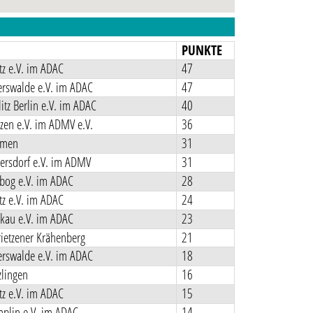
N
PUNKTE
z e.V. im ADAC
47
rswalde e.V. im ADAC
47
itz Berlin e.V. im ADAC
40
en e.V. im ADMV e.V.
36
rmen
31
ersdorf e.V. im ADMV
31
bog e.V. im ADAC
28
z e.V. im ADAC
24
kau e.V. im ADAC
23
ietzener Krähenberg
21
rswalde e.V. im ADAC
18
lingen
16
z e.V. im ADAC
15
plin e.V. im ADAC
14