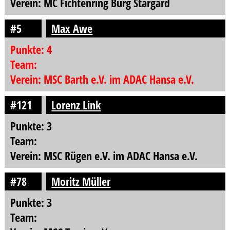
Verein: MC Fichtenring Burg Stargard
#5
Max Awe
Punkte: 4
Team:
Verein: MSC Barth e.V. im ADAC Hansa e.V.
#121
Lorenz Link
Punkte: 3
Team:
Verein: MSC Rügen e.V. im ADAC Hansa e.V.
#78
Moritz Müller
Punkte: 3
Team: