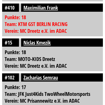
#410
Maximilian Frank
Punkte: 18
Team: KTM GST BERLIN RACING
Verein: MC Dreetz e.V. im ADAC
#15
Niclas Kmezik
Punkte: 18
Team: MOTO-KIDS Dreetz
Verein: MC Dreetz e.V. im ADAC
#102
Zacharias Semrau
Punkte: 17
Team: JFK Just4Kids TwoWheelMotorsports
Verein: MC Prisannewitz e.V. im ADAC