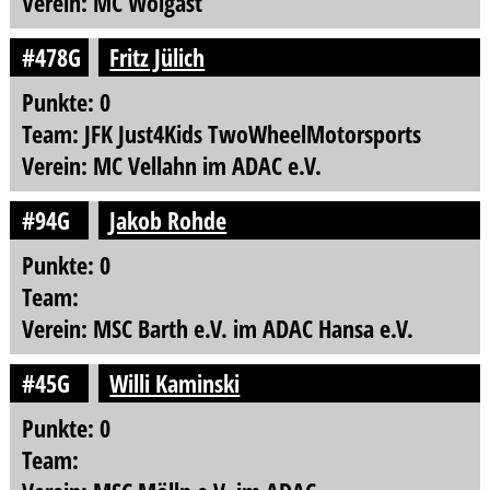
Verein: MC Wolgast
#478G
Fritz Jülich
Punkte: 0
Team: JFK Just4Kids TwoWheelMotorsports
Verein: MC Vellahn im ADAC e.V.
#94G
Jakob Rohde
Punkte: 0
Team:
Verein: MSC Barth e.V. im ADAC Hansa e.V.
#45G
Willi Kaminski
Punkte: 0
Team: