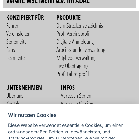
Verein: MSC Mölln e.V. im ADAC
KONZIPIERT FÜR
PRODUKTE
Fahrer
Dein Streckenverzeichnis
Vereinsleiter
Profi Vereinsprofil
Serienleiter
Digitale Anmeldung
Fans
Arbeitsstundenverwaltung
Teamleiter
Mitgliederverwaltung
Live Übertragung
Profi Fahrerprofil
UNTERNEHMEN
INFOS
Über uns
Adressen Serien
Kontakt
Adressen Vereine
Nutzungsbedingungen
Adressen Teams
Wir nutzen Cookies
Datenschutzerklärung
Streckenverzeichnis
Diese Website verwendet essentielle Cookies, um einen
Impressum
ordnungsgemäßen Betrieb zu gewährleisten, und
COMMUNITY
Tracking-Cookies, um zu verstehen, wie Sie mit der