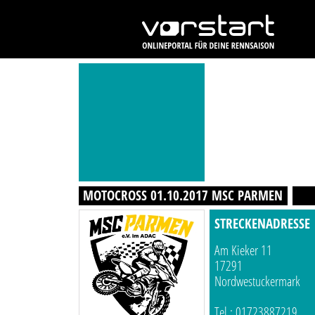
MOTOCROSS 01.10.2017 MSC PARMEN
STRECKENADRESSE
Am Kieker 11
17291
Nordwestuckermark
Tel.: 01723887219