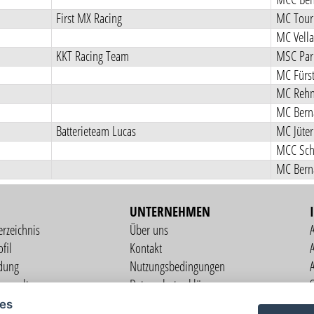
First MX Racing
MC Touri
MC Vella
KKT Racing Team
MSC Pa
MC Fürs
MC Reh
MC Berna
Batterieteam Lucas
MC Jüter
MC Berna
UNTERNEHMEN
erzeichnis
Über uns
fil
Kontakt
A
dung
Nutzungsbedingungen
verwaltung
Datenschutzerklärung
S
altung
Impressum
ies