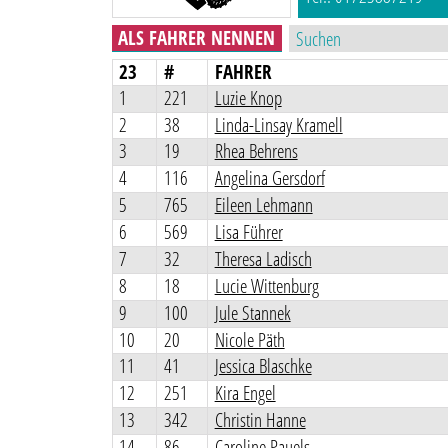
ALS FAHRER NENNEN
23
#
FAHRER
1
221
Luzie Knop
2
38
Linda-Linsay Kramell
3
19
Rhea Behrens
4
116
Angelina Gersdorf
5
765
Eileen Lehmann
6
569
Lisa Führer
7
32
Theresa Ladisch
8
18
Lucie Wittenburg
9
100
Jule Stannek
10
20
Nicole Päth
11
41
Jessica Blaschke
12
251
Kira Engel
13
342
Christin Hanne
14
86
Caroline Pauels