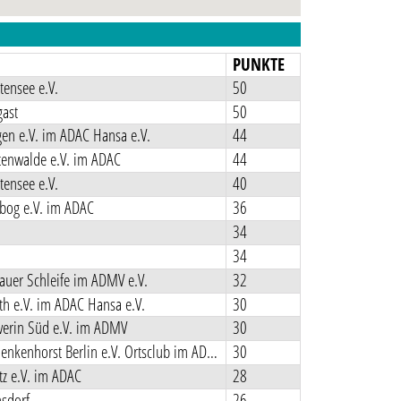
N
PUNKTE
ensee e.V.
50
ast
50
en e.V. im ADAC Hansa e.V.
44
tenwalde e.V. im ADAC
44
ensee e.V.
40
bog e.V. im ADAC
36
34
34
uer Schleife im ADMV e.V.
32
h e.V. im ADAC Hansa e.V.
30
erin Süd e.V. im ADMV
30
MCC Schenkenhorst Berlin e.V. Ortsclub im ADAC
30
z e.V. im ADAC
28
sdorf
26