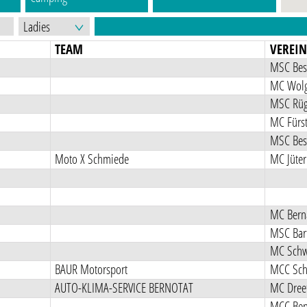
TEAM
VEREI
MSC Best
MC Wolg
MSC Rüg
MC Fürs
MSC Best
Moto X Schmiede
MC Jüter
MC Berna
MSC Bart
MC Schw
BAUR Motorsport
AUTO-KLIMA-SERVICE BERNOTAT
MC Dreet
MCC Ben