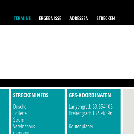
TERMINE
ERGEBNISSE
ADRESSEN
STRECKEN
STRECKENINFOS
GPS-KOORDINATEN
Dusche
Längengrad: 53.354105
Toilette
Breitengrad: 13.596396
Strom
Vereinshaus
Routenplaner
Camping