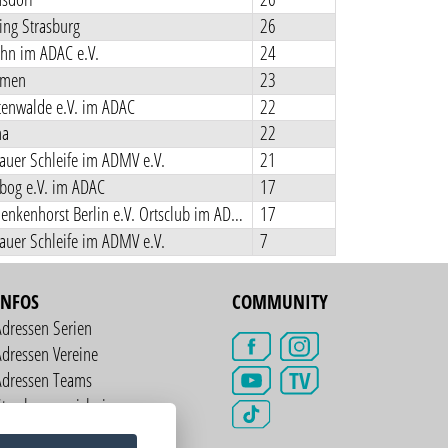
ng Strasburg
26
hn im ADAC e.V.
24
rmen
23
tenwalde e.V. im ADAC
22
na
22
uer Schleife im ADMV e.V.
21
bog e.V. im ADAC
17
MCC Schenkenhorst Berlin e.V. Ortsclub im ADAC
17
uer Schleife im ADMV e.V.
7
INFOS
COMMUNITY
Adressen Serien
dressen Vereine
TV
Adressen Teams
treckenverzeichnis