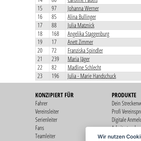
15
97
Johanna Werner
16
85
Alina Bullinger
17
88
Julia Matznick
18
168
Angelika Staggenburg
19
17
Anett Zimmer
20
72
Franziska Spindler
21
239
Maria Jäger
22
82
Madline Schlecht
23
196
Julia - Marie Handschuck
KONZIPIERT FÜR
PRODUKTE
Fahrer
Dein Streckenv
Vereinsleiter
Profi Vereinspro
Serienleiter
Digitale Anmel
Fans
Arbeitsstunden
Teamleiter
Mitgliederverw
Wir nutzen Cook