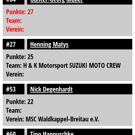
Punkte: 27
Team:
Verein:
#27
Henning Matys
Punkte: 25
Team: H & K Motorsport SUZUKI MOTO CREW
Verein:
#53
Nick Degenhardt
Punkte: 22
Team:
Verein: MSC Waldkappel-Breitau e.V.
#60
Tino Hannuschke