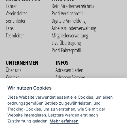
Fahrer
Dein Streckenverzeichnis
Vereinsleiter
Profi Vereinsprofil
Serienleiter
Digitale Anmeldung
Fans
Arbeitsstundenverwaltung
Teamleiter
Mitgliederverwaltung
Live Übertragung
Profi Fahrerprofil
UNTERNEHMEN
INFOS
Über uns
Adressen Serien
Kontakt
Adressen Vereine
Nutzungsbedingungen
Adressen Teams
Wir nutzen Cookies
Datenschutzerklärung
Streckenverzeichnis
Diese Website verwendet essentielle Cookies, um einen
Impressum
ordnungsgemäßen Betrieb zu gewährleisten, und
COMMUNITY
Tracking-Cookies, um zu verstehen, wie Sie mit der
Website interagieren. Letztere werden erst nach
Zustimmung geladen.
Mehr erfahren