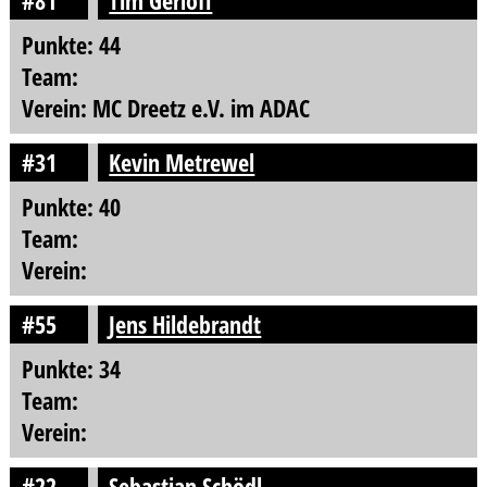
#81
Tim Gerloff
Punkte: 44
Team:
Verein: MC Dreetz e.V. im ADAC
#31
Kevin Metrewel
Punkte: 40
Team:
Verein:
#55
Jens Hildebrandt
Punkte: 34
Team:
Verein:
#22
Sebastian Schödl