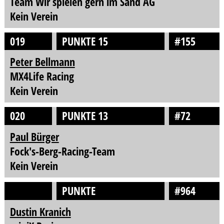
Team Wir spielen gern im Sand AG
Kein Verein
019
PUNKTE 15
#155
Peter Bellmann
MX4Life Racing
Kein Verein
020
PUNKTE 13
#72
Paul Bürger
Fock's-Berg-Racing-Team
Kein Verein
PUNKTE
#964
Dustin Kranich