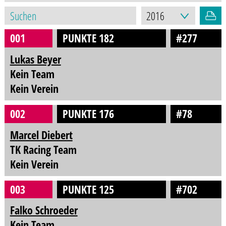
001
PUNKTE 182
#277
Lukas Beyer
Kein Team
Kein Verein
002
PUNKTE 176
#78
Marcel Diebert
TK Racing Team
Kein Verein
003
PUNKTE 125
#702
Falko Schroeder
Kein Team