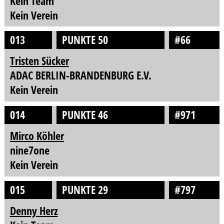
Kein Team
Kein Verein
013
PUNKTE 50
#66
Tristen Sücker
ADAC BERLIN-BRANDENBURG E.V.
Kein Verein
014
PUNKTE 46
#971
Mirco Köhler
nine7one
Kein Verein
015
PUNKTE 29
#797
Denny Herz