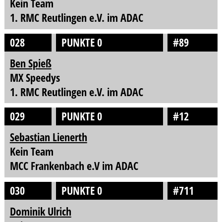
Kein Team
1. RMC Reutlingen e.V. im ADAC
028
PUNKTE 0
#89
Ben Spieß
MX Speedys
1. RMC Reutlingen e.V. im ADAC
029
PUNKTE 0
#12
Sebastian Lienerth
Kein Team
MCC Frankenbach e.V im ADAC
030
PUNKTE 0
#711
Dominik Ulrich