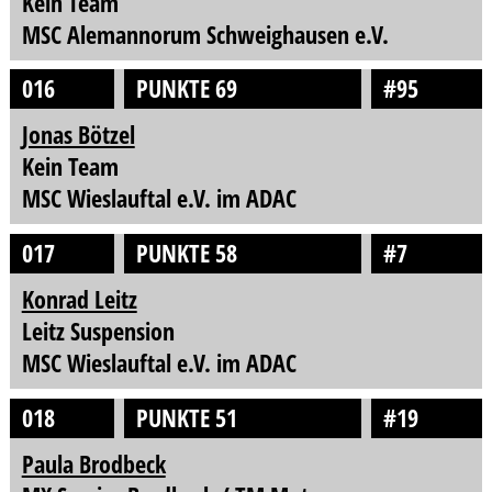
Kein Team
MSC Alemannorum Schweighausen e.V.
016
PUNKTE 69
#95
Jonas Bötzel
Kein Team
MSC Wieslauftal e.V. im ADAC
017
PUNKTE 58
#7
Konrad Leitz
Leitz Suspension
MSC Wieslauftal e.V. im ADAC
018
PUNKTE 51
#19
Paula Brodbeck