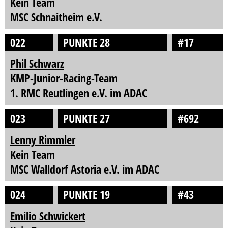
Kein Team
MSC Schnaitheim e.V.
022
PUNKTE 28
#17
Phil Schwarz
KMP-Junior-Racing-Team
1. RMC Reutlingen e.V. im ADAC
023
PUNKTE 27
#692
Lenny Rimmler
Kein Team
MSC Walldorf Astoria e.V. im ADAC
024
PUNKTE 19
#43
Emilio Schwickert