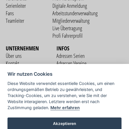
Serienleiter
Digitale Anmeldung
Fans
Arbeitsstundenverwaltung
Teamleiter
Mitgliederverwaltung
Live Übertragung
Profi Fahrerprofil
UNTERNEHMEN
INFOS
Über uns
Adressen Serien
Kontakt
Adressen Vereine
Nutzungsbedingungen
Adressen Teams
Wir nutzen Cookies
Datenschutzerklärung
Streckenverzeichnis
Diese Website verwendet essentielle Cookies, um einen
Impressum
ordnungsgemäßen Betrieb zu gewährleisten, und
COMMUNITY
Tracking-Cookies, um zu verstehen, wie Sie mit der
Website interagieren. Letztere werden erst nach
Zustimmung geladen.
Mehr erfahren
TV
Akzeptieren