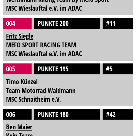
MSC Wieslauftal e.V. im ADAC
004
PUNKTE 200
#11
Fritz Siegle
MEFO SPORT RACING TEAM
MSC Wieslauftal e.V. im ADAC
005
PUNKTE 195
#5
Timo Künzel
Team Motorrad Waldmann
MSC Schnaitheim e.V.
006
PUNKTE 180
#42
Ben Maier
Kein Team