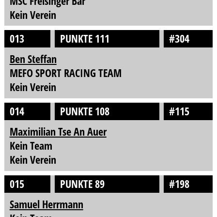
MSC Freisinger Bär
Kein Verein
013
PUNKTE 111
#304
Ben Steffan
MEFO SPORT RACING TEAM
Kein Verein
014
PUNKTE 108
#115
Maximilian Tse An Auer
Kein Team
Kein Verein
015
PUNKTE 89
#198
Samuel Herrmann