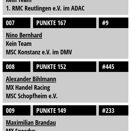
1. RMC Reutlingen e.V. im ADAC
007
PUNKTE 167
#9
Nino Bernhard
Kein Team
MSC Konstanz e.V. im DMV
008
PUNKTE 152
#445
Alexander Bihlmann
MX Handel Racing
MSC Schopfheim e.V.
009
PUNKTE 149
#233
Maximilian Brandau
MX Speedys