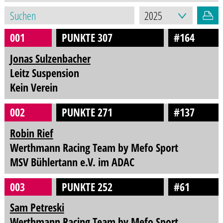
001
PUNKTE 307
#164
Jonas Sulzenbacher
Leitz Suspension
Kein Verein
002
PUNKTE 271
#137
Robin Rief
Werthmann Racing Team by Mefo Sport
MSV Bühlertann e.V. im ADAC
003
PUNKTE 252
#61
Sam Petreski
Werthmann Racing Team by Mefo Sport