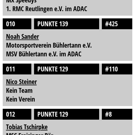
1. RMC Reutlingen e.V. im ADAC
010
PUNKTE 139
#425
Noah Sander
Motorsportverein Bühlertann e.V.
MSV Bühlertann e.V. im ADAC
011
PUNKTE 129
#110
Nico Steiner
Kein Team
Kein Verein
012
PUNKTE 129
#8
Tobias Tschirpke