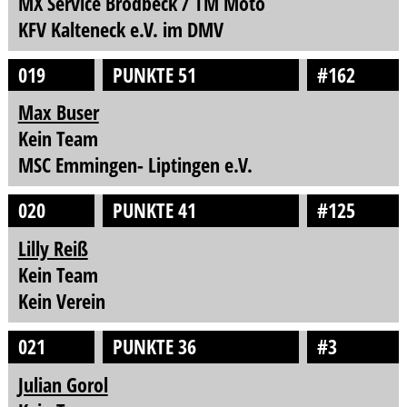
MX Service Brodbeck / TM Moto
KFV Kalteneck e.V. im DMV
019
PUNKTE 51
#162
Max Buser
Kein Team
MSC Emmingen- Liptingen e.V.
020
PUNKTE 41
#125
Lilly Reiß
Kein Team
Kein Verein
021
PUNKTE 36
#3
Julian Gorol