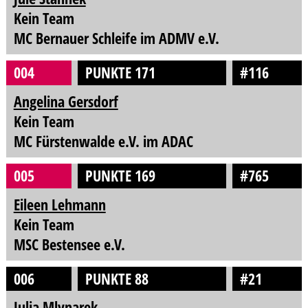
Kein Team
MC Bernauer Schleife im ADMV e.V.
004
PUNKTE 171
#116
Angelina Gersdorf
Kein Team
MC Fürstenwalde e.V. im ADAC
005
PUNKTE 169
#765
Eileen Lehmann
Kein Team
MSC Bestensee e.V.
006
PUNKTE 88
#21
Julia Mlynarek