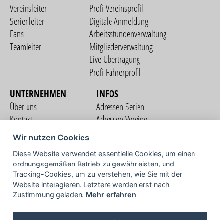
Vereinsleiter
Profi Vereinsprofil
Serienleiter
Digitale Anmeldung
Fans
Arbeitsstundenverwaltung
Teamleiter
Mitgliederverwaltung
Live Übertragung
Profi Fahrerprofil
UNTERNEHMEN
INFOS
Über uns
Adressen Serien
Kontakt
Adressen Vereine
Nutzungsbedingungen
Adressen Teams
Wir nutzen Cookies
Datenschutzerklärung
Streckenverzeichnis
Diese Website verwendet essentielle Cookies, um einen
Impressum
ordnungsgemäßen Betrieb zu gewährleisten, und
COMMUNITY
Tracking-Cookies, um zu verstehen, wie Sie mit der
Website interagieren. Letztere werden erst nach
Zustimmung geladen.
Mehr erfahren
TV