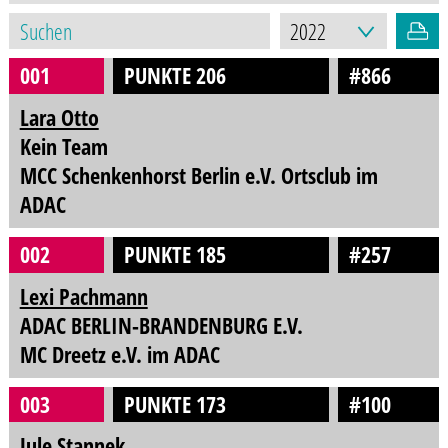
001
PUNKTE 206
#866
Lara Otto
Kein Team
MCC Schenkenhorst Berlin e.V. Ortsclub im
ADAC
002
PUNKTE 185
#257
Lexi Pachmann
ADAC BERLIN-BRANDENBURG E.V.
MC Dreetz e.V. im ADAC
003
PUNKTE 173
#100
Jule Stannek