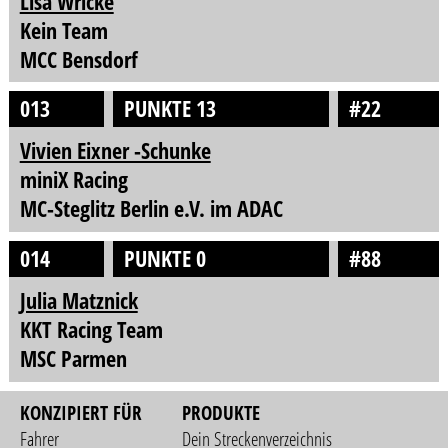
Lisa Wricke
Kein Team
MCC Bensdorf
013
PUNKTE 13
#22
Vivien Eixner -Schunke
miniX Racing
MC-Steglitz Berlin e.V. im ADAC
014
PUNKTE 0
#88
Julia Matznick
KKT Racing Team
MSC Parmen
KONZIPIERT FÜR
PRODUKTE
Fahrer
Dein Streckenverzeichnis