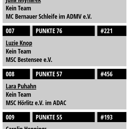
Kein Team
MC Bernauer Schleife im ADMV e.V.
007
PUNKTE 76
#221
Luzie Knop
Kein Team
MSC Bestensee e.V.
008
PUNKTE 57
#456
Lara Puhahn
Kein Team
MSC Hörlitz e.V. im ADAC
009
PUNKTE 55
#193
Carolin Hennings