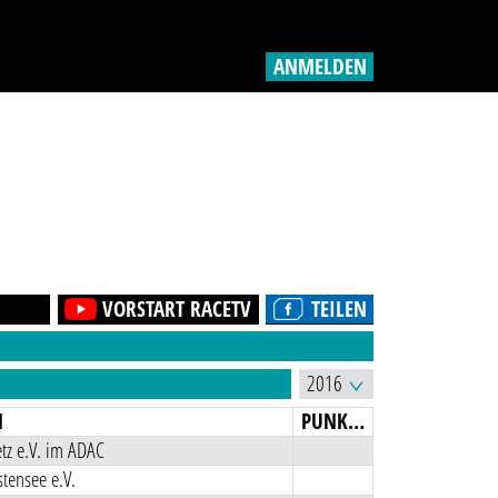
ANMELDEN
VORSTART RACETV
TEILEN
N
PUNKTE
tz e.V. im ADAC
tensee e.V.