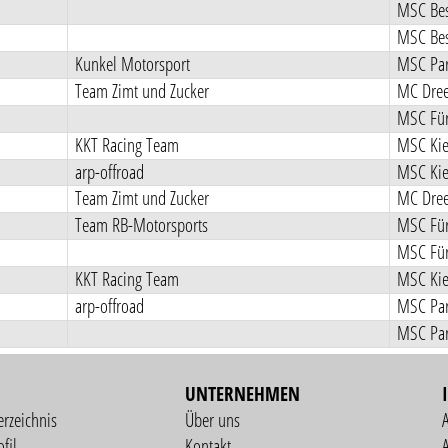
MSC Bes
MSC Bes
Kunkel Motorsport
MSC Pa
Team Zimt und Zucker
MC Dree
MSC Für
KKT Racing Team
MSC Kie
arp-offroad
MSC Kie
Team Zimt und Zucker
MC Dree
Team RB-Motorsports
MSC Für
MSC Für
KKT Racing Team
MSC Kie
arp-offroad
MSC Pa
MSC Pa
UNTERNEHMEN
erzeichnis
Über uns
fil
Kontakt
A