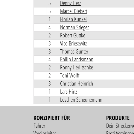
5
Denny Herz
5
Marcel Diebert
1
Florian Kunkel
4
Norman Stieger
2
Robert Guttke
3
Vico Briesewitz
3
Thomas Günter
4
Philip Landsmann
2
Ronny Herlitschke
2
Toni Wolff
3
Christian Heinrich
1
Lars Hinz
1
Löschen Scheunemann
KONZIPIERT FÜR
PRODUKTE
Fahrer
Dein Streckenv
Vereinsleiter
Profi Vereinspro