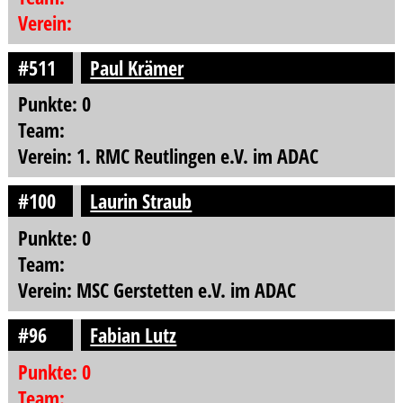
Verein:
#511
Paul Krämer
Punkte: 0
Team:
Verein: 1. RMC Reutlingen e.V. im ADAC
#100
Laurin Straub
Punkte: 0
Team:
Verein: MSC Gerstetten e.V. im ADAC
#96
Fabian Lutz
Punkte: 0
Team: