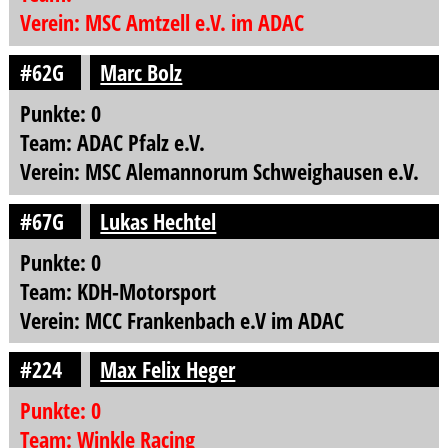
Verein: MSC Amtzell e.V. im ADAC
#62G
Marc Bolz
Punkte: 0
Team: ADAC Pfalz e.V.
Verein: MSC Alemannorum Schweighausen e.V.
#67G
Lukas Hechtel
Punkte: 0
Team: KDH-Motorsport
Verein: MCC Frankenbach e.V im ADAC
#224
Max Felix Heger
Punkte: 0
Team: Winkle Racing