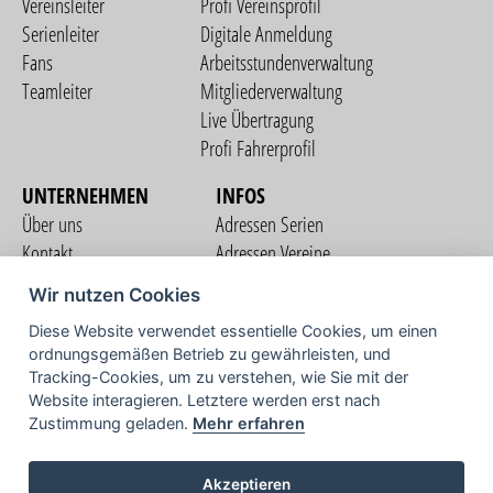
Vereinsleiter
Profi Vereinsprofil
Serienleiter
Digitale Anmeldung
Fans
Arbeitsstundenverwaltung
Teamleiter
Mitgliederverwaltung
Live Übertragung
Profi Fahrerprofil
UNTERNEHMEN
INFOS
Über uns
Adressen Serien
Kontakt
Adressen Vereine
Nutzungsbedingungen
Adressen Teams
Wir nutzen Cookies
Datenschutzerklärung
Streckenverzeichnis
Diese Website verwendet essentielle Cookies, um einen
Impressum
ordnungsgemäßen Betrieb zu gewährleisten, und
COMMUNITY
Tracking-Cookies, um zu verstehen, wie Sie mit der
Website interagieren. Letztere werden erst nach
Zustimmung geladen.
Mehr erfahren
TV
Akzeptieren