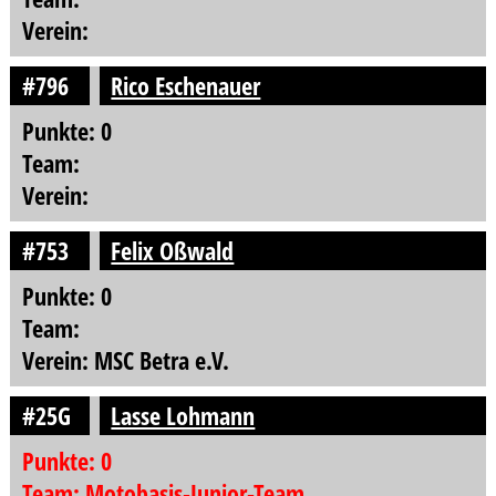
Verein:
#796
Rico Eschenauer
Punkte: 0
Team:
Verein:
#753
Felix Oßwald
Punkte: 0
Team:
Verein: MSC Betra e.V.
#25G
Lasse Lohmann
Punkte: 0
Team: Motobasis-Junior-Team