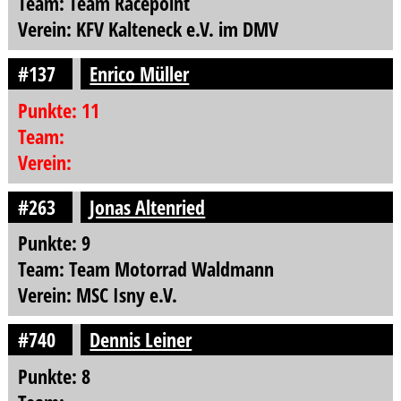
Team: Team Racepoint
Verein: KFV Kalteneck e.V. im DMV
#137
Enrico Müller
Punkte: 11
Team:
Verein:
#263
Jonas Altenried
Punkte: 9
Team: Team Motorrad Waldmann
Verein: MSC Isny e.V.
#740
Dennis Leiner
Punkte: 8