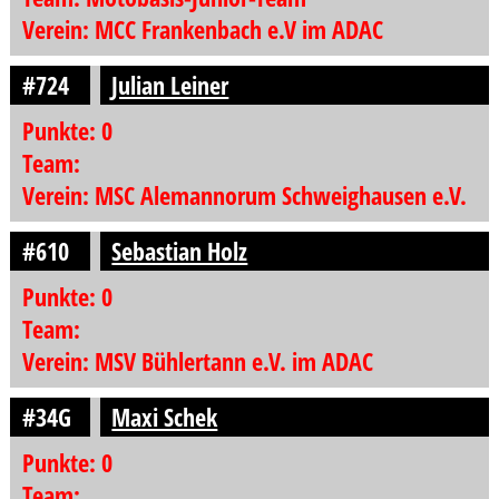
Verein: MCC Frankenbach e.V im ADAC
#724
Julian Leiner
Punkte: 0
Team:
Verein: MSC Alemannorum Schweighausen e.V.
#610
Sebastian Holz
Punkte: 0
Team:
Verein: MSV Bühlertann e.V. im ADAC
#34G
Maxi Schek
Punkte: 0
Team: