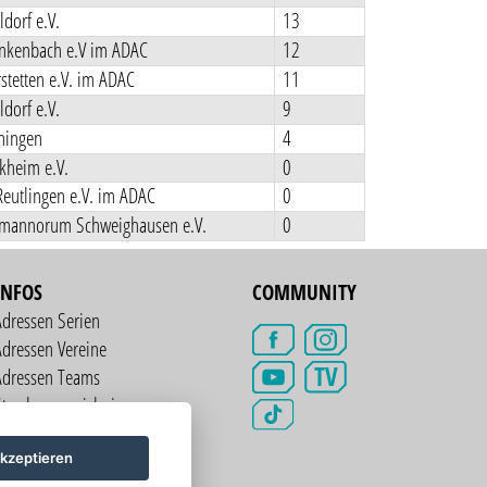
dorf e.V.
13
nkenbach e.V im ADAC
12
tetten e.V. im ADAC
11
dorf e.V.
9
hingen
4
kheim e.V.
0
eutlingen e.V. im ADAC
0
mannorum Schweighausen e.V.
0
INFOS
COMMUNITY
Adressen Serien
dressen Vereine
TV
Adressen Teams
treckenverzeichnis
kzeptieren