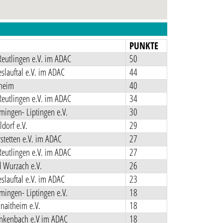
N
PUNKTE
eutlingen e.V. im ADAC
50
lauftal e.V. im ADAC
44
lheim
40
eutlingen e.V. im ADAC
34
ingen- Liptingen e.V.
30
dorf e.V.
29
tetten e.V. im ADAC
27
eutlingen e.V. im ADAC
27
 Wurzach e.V.
26
lauftal e.V. im ADAC
23
ingen- Liptingen e.V.
18
naitheim e.V.
18
nkenbach e.V im ADAC
18