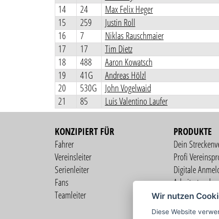
14
24
Max Felix Heger
15
259
Justin Roll
16
7
Niklas Rauschmaier
17
17
Tim Dietz
18
488
Aaron Kowatsch
19
41G
Andreas Hölzl
20
530G
John Vogelwaid
21
85
Luis Valentino Laufer
KONZIPIERT FÜR
PRODUKTE
Fahrer
Dein Streckenv
Vereinsleiter
Profi Vereinspro
Serienleiter
Digitale Anmel
Fans
Arbeitsstunden
Teamleiter
Mitgliederverw
Wir nutzen Cook
Live Übertragu
Diese Website verwen