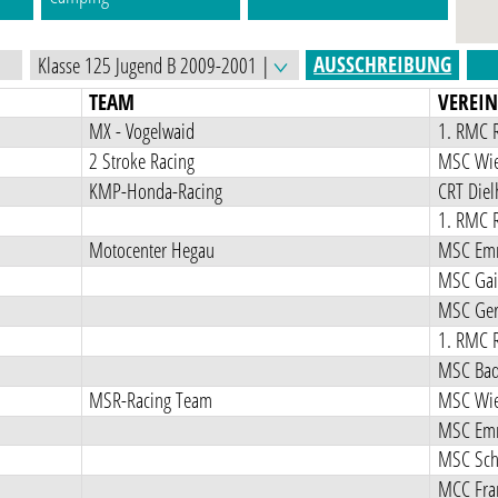
AUSSCHREIBUNG
TEAM
VEREI
MX - Vogelwaid
1. RMC R
2 Stroke Racing
MSC Wies
KMP-Honda-Racing
CRT Die
1. RMC R
Motocenter Hegau
MSC Emm
MSC Gail
MSC Gers
1. RMC R
MSC Bad
MSR-Racing Team
MSC Wies
MSC Emm
MSC Sch
MCC Fra