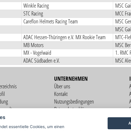
Winkle Racing
MSC Gail
STC Racing
MCC Fra
Careflon Helmets Racing Team
MSC Gers
MSC Gail
ADAC Hessen-Thüringen e.V. MX Rookie Team
MTC-Fle
MB Motors
MSC Ber
MX - Vogelwaid
1. RMC R
ADAC Südbaden e.V.
MSC Ale
UNTERNEHMEN
erzeichnis
Über uns
fil
Kontakt
A
dung
Nutzungsbedingungen
verwaltung
Datenschutzerklärung
S
altung
Impressum
ies
ng
A
det essentielle Cookies, um einen