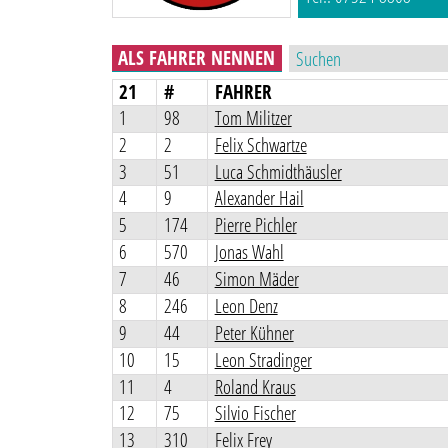
ALS FAHRER NENNEN
21
#
FAHRER
1
98
Tom Militzer
2
2
Felix Schwartze
3
51
Luca Schmidthäusler
4
9
Alexander Hail
5
174
Pierre Pichler
6
570
Jonas Wahl
7
46
Simon Mäder
8
246
Leon Denz
9
44
Peter Kühner
10
15
Leon Stradinger
11
4
Roland Kraus
12
75
Silvio Fischer
13
310
Felix Frey