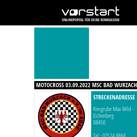
MOTOCROSS 03.09.2022 MSC BAD WURZACH 
STRECKENADRESSE
Kiesgrube Max Wild -
Eichenberg
88450
Tel.: 07524 8868