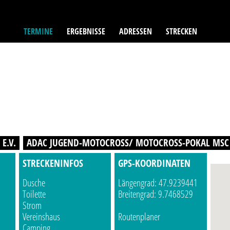
TERMINE
ERGEBNISSE
ADRESSEN
STRECKEN
E.V.
ADAC JUGEND-MOTOCROSS/ MOTOCROSS-POKAL MSC
STRECKENINFOS
GPS-KOORDINATEN
Dusche
Längengrad: 47.9239441
Toilette
Breitengrad: 9.7468529
Strom
Vereinshaus
Routenplaner
Camping