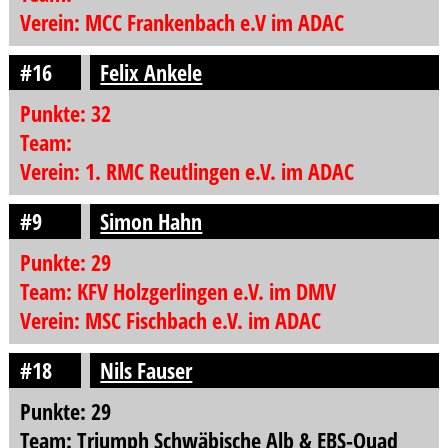
Verein: MCC Frankenbach e.V im ADAC
#16
Felix Ankele
Punkte: 32
Team:
Verein: 1. RMC Reutlingen e.V. im ADAC
#9
Simon Hahn
Punkte: 29
Team: KFV Holzgerlingen e.V. im DMV
Verein: MSC Fischbach e.V. im ADAC
#18
Nils Fauser
Punkte: 29
Team: Triumph Schwäbische Alb & EBS-Quad