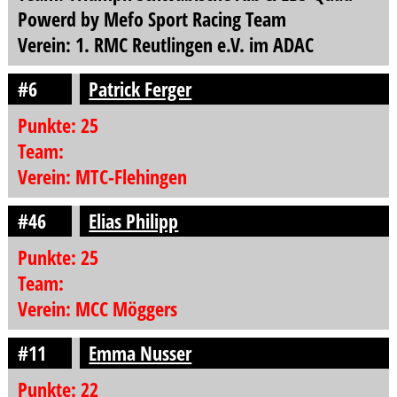
Powerd by Mefo Sport Racing Team
Verein: 1. RMC Reutlingen e.V. im ADAC
#6
Patrick Ferger
Punkte: 25
Team:
Verein: MTC-Flehingen
#46
Elias Philipp
Punkte: 25
Team:
Verein: MCC Möggers
#11
Emma Nusser
Punkte: 22