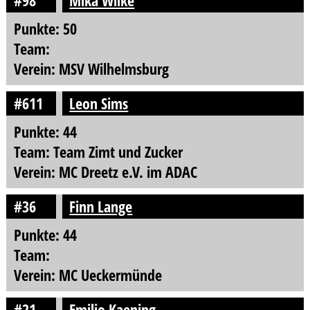
#98
Mika Wilke
Punkte: 50
Team:
Verein: MSV Wilhelmsburg
#611
Leon Sims
Punkte: 44
Team: Team Zimt und Zucker
Verein: MC Dreetz e.V. im ADAC
#36
Finn Lange
Punkte: 44
Team:
Verein: MC Ueckermünde
#21
Emilio Kaening