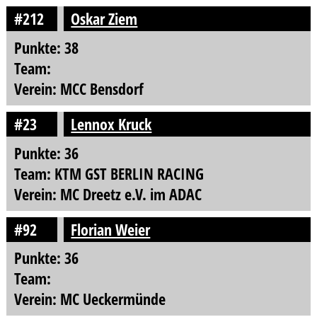
#212
Oskar Ziem
Punkte: 38
Team:
Verein: MCC Bensdorf
#23
Lennox Kruck
Punkte: 36
Team: KTM GST BERLIN RACING
Verein: MC Dreetz e.V. im ADAC
#92
Florian Weier
Punkte: 36
Team:
Verein: MC Ueckermünde