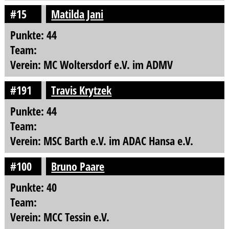
#15
Matilda Jani
Punkte: 44
Team:
Verein: MC Woltersdorf e.V. im ADMV
#191
Travis Krytzek
Punkte: 44
Team:
Verein: MSC Barth e.V. im ADAC Hansa e.V.
#100
Bruno Paare
Punkte: 40
Team:
Verein: MCC Tessin e.V.