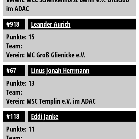
im ADAC
#918
Leander Aurich
Punkte: 15
Team:
Verein: MC Groß Glienicke e.V.
#67
Linus Jonah Herrmann
Punkte: 13
Team:
Verein: MSC Templin e.V. im ADAC
#118
Eddi Janke
Punkte: 11
Team: