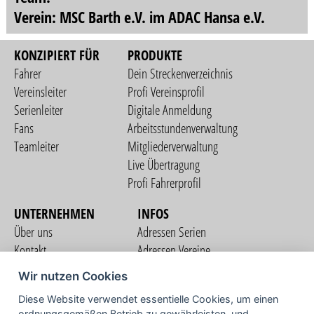
Verein: MSC Barth e.V. im ADAC Hansa e.V.
KONZIPIERT FÜR
PRODUKTE
Fahrer
Dein Streckenverzeichnis
Vereinsleiter
Profi Vereinsprofil
Serienleiter
Digitale Anmeldung
Fans
Arbeitsstundenverwaltung
Teamleiter
Mitgliederverwaltung
Live Übertragung
Profi Fahrerprofil
UNTERNEHMEN
INFOS
Über uns
Adressen Serien
Kontakt
Adressen Vereine
Nutzungsbedingungen
Adressen Teams
Wir nutzen Cookies
Datenschutzerklärung
Streckenverzeichnis
Diese Website verwendet essentielle Cookies, um einen
Impressum
ordnungsgemäßen Betrieb zu gewährleisten, und