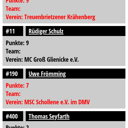
Punkte: 9
Team:
Verein: Treuenbrietzener Krähenberg
#11
Rüdiger Schulz
Punkte: 9
Team:
Verein: MC Groß Glienicke e.V.
#190
Uwe Frömming
Punkte: 7
Team:
Verein: MSC Schollene e.V. im DMV
#400
Thomas Seyfarth
Punkte: 2