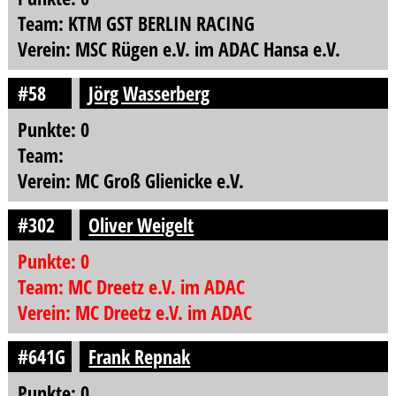
Team: KTM GST BERLIN RACING
Verein: MSC Rügen e.V. im ADAC Hansa e.V.
#58
Jörg Wasserberg
Punkte: 0
Team:
Verein: MC Groß Glienicke e.V.
#302
Oliver Weigelt
Punkte: 0
Team: MC Dreetz e.V. im ADAC
Verein: MC Dreetz e.V. im ADAC
#641G
Frank Repnak
Punkte: 0