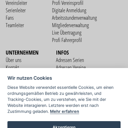
Vereinsleiter
Profi Vereinsprofil
Serienleiter
Digitale Anmeldung
Fans
Arbeitsstundenverwaltung
Teamleiter
Mitgliederverwaltung
Live Übertragung
Profi Fahrerprofil
UNTERNEHMEN
INFOS
Über uns
Adressen Serien
Kontakt
Adressen Vereine
Nutzungsbedingungen
Adressen Teams
Wir nutzen Cookies
Datenschutzerklärung
Streckenverzeichnis
Diese Website verwendet essentielle Cookies, um einen
Impressum
ordnungsgemäßen Betrieb zu gewährleisten, und
COMMUNITY
Tracking-Cookies, um zu verstehen, wie Sie mit der
Website interagieren. Letztere werden erst nach
Zustimmung geladen.
Mehr erfahren
TV
Akzeptieren