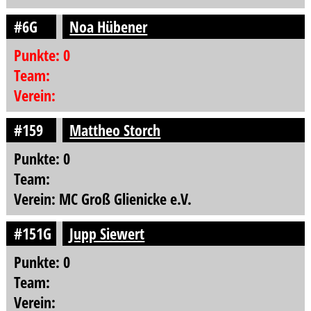
#6G
Noa Hübener
Punkte: 0
Team:
Verein:
#159
Mattheo Storch
Punkte: 0
Team:
Verein: MC Groß Glienicke e.V.
#151G
Jupp Siewert
Punkte: 0
Team:
Verein: