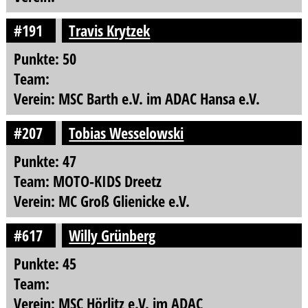
#191
Travis Krytzek
Punkte: 50
Team:
Verein: MSC Barth e.V. im ADAC Hansa e.V.
#207
Tobias Wesselowski
Punkte: 47
Team: MOTO-KIDS Dreetz
Verein: MC Groß Glienicke e.V.
#617
Willy Grünberg
Punkte: 45
Team:
Verein: MSC Hörlitz e.V. im ADAC