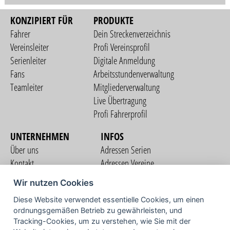
KONZIPIERT FÜR
PRODUKTE
Fahrer
Dein Streckenverzeichnis
Vereinsleiter
Profi Vereinsprofil
Serienleiter
Digitale Anmeldung
Fans
Arbeitsstundenverwaltung
Teamleiter
Mitgliederverwaltung
Live Übertragung
Profi Fahrerprofil
UNTERNEHMEN
INFOS
Über uns
Adressen Serien
Kontakt
Adressen Vereine
Nutzungsbedingungen
Adressen Teams
Wir nutzen Cookies
Datenschutzerklärung
Streckenverzeichnis
Diese Website verwendet essentielle Cookies, um einen
Impressum
ordnungsgemäßen Betrieb zu gewährleisten, und
COMMUNITY
Tracking-Cookies, um zu verstehen, wie Sie mit der