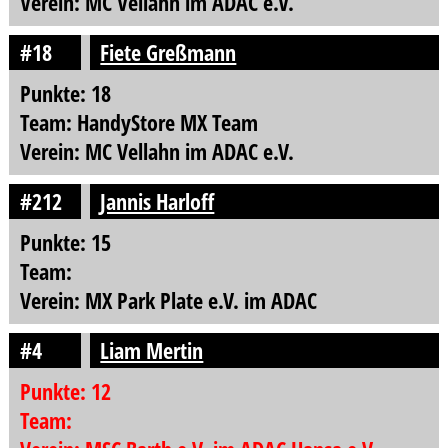
Verein: MC Vellahn im ADAC e.V.
#18
Fiete Greßmann
Punkte: 18
Team: HandyStore MX Team
Verein: MC Vellahn im ADAC e.V.
#212
Jannis Harloff
Punkte: 15
Team:
Verein: MX Park Plate e.V. im ADAC
#4
Liam Mertin
Punkte: 12
Team: