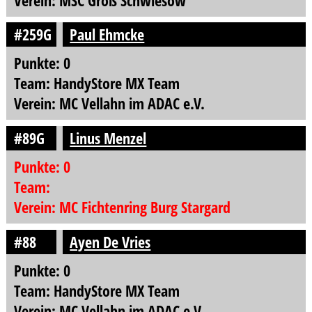
Verein: MSC Groß Schwiesow
#259G
Paul Ehmcke
Punkte: 0
Team: HandyStore MX Team
Verein: MC Vellahn im ADAC e.V.
#89G
Linus Menzel
Punkte: 0
Team:
Verein: MC Fichtenring Burg Stargard
#88
Ayen De Vries
Punkte: 0
Team: HandyStore MX Team
Verein: MC Vellahn im ADAC e.V.