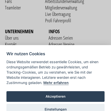
Fans
Arbeitsstundenverwaltung
Teamleiter
Mitgliederverwaltung
Live Übertragung
Profi Fahrerprofil
UNTERNEHMEN
INFOS
Über uns
Adressen Serien
Kontakt
Adressen Vereine
Nutzungsbedingungen
Adressen Teams
Wir nutzen Cookies
Datenschutzerklärung
Streckenverzeichnis
Diese Website verwendet essentielle Cookies, um einen
Impressum
COMMUNITY
ordnungsgemäßen Betrieb zu gewährleisten, und
Tracking-Cookies, um zu verstehen, wie Sie mit der
Website interagieren. Letztere werden erst nach
Zustimmung geladen.
Mehr erfahren
TV
Akzeptieren
Einstellungen