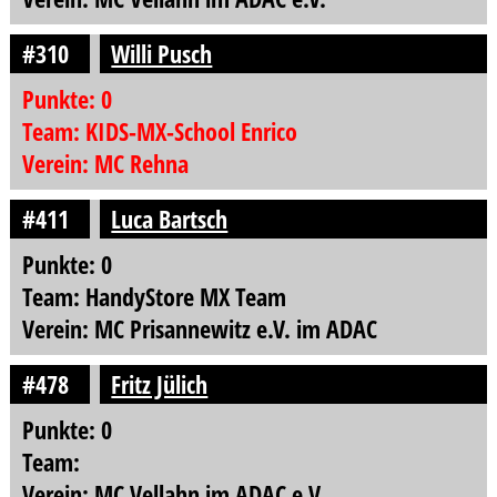
#310
Willi Pusch
Punkte: 0
Team: KIDS-MX-School Enrico
Verein: MC Rehna
#411
Luca Bartsch
Punkte: 0
Team: HandyStore MX Team
Verein: MC Prisannewitz e.V. im ADAC
#478
Fritz Jülich
Punkte: 0
Team:
Verein: MC Vellahn im ADAC e.V.