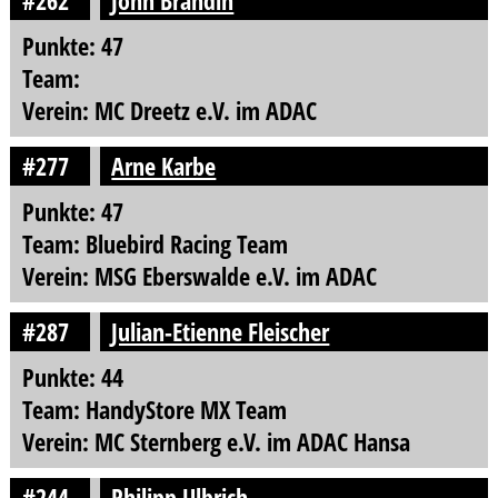
#262
John Brandin
Punkte: 47
Team:
Verein: MC Dreetz e.V. im ADAC
#277
Arne Karbe
Punkte: 47
Team: Bluebird Racing Team
Verein: MSG Eberswalde e.V. im ADAC
#287
Julian-Etienne Fleischer
Punkte: 44
Team: HandyStore MX Team
Verein: MC Sternberg e.V. im ADAC Hansa
#244
Philipp Ulbrich