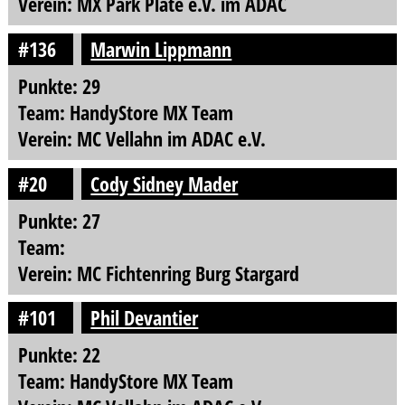
Verein: MX Park Plate e.V. im ADAC
#136
Marwin Lippmann
Punkte: 29
Team: HandyStore MX Team
Verein: MC Vellahn im ADAC e.V.
#20
Cody Sidney Mader
Punkte: 27
Team:
Verein: MC Fichtenring Burg Stargard
#101
Phil Devantier
Punkte: 22
Team: HandyStore MX Team