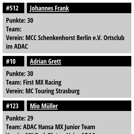
#512
Johannes Frank
Punkte: 30
Team:
Verein: MCC Schenkenhorst Berlin e.V. Ortsclub
im ADAC
#10
Adrian Grett
Punkte: 30
Team: First MX Racing
Verein: MC Touring Strasburg
#123
Mio Müller
Punkte: 29
Team: ADAC Hansa MX Junior Team