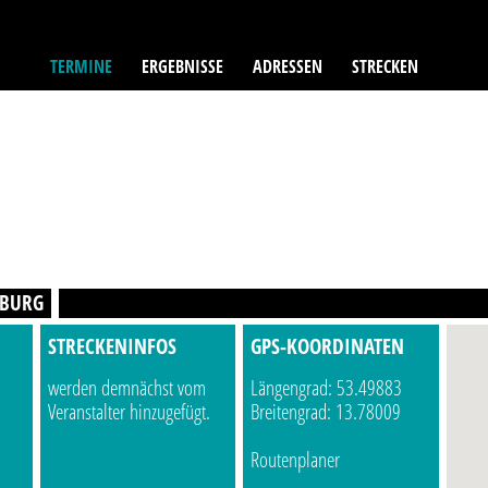
TERMINE
ERGEBNISSE
ADRESSEN
STRECKEN
SBURG
STRECKENINFOS
GPS-KOORDINATEN
werden demnächst vom
Längengrad: 53.49883
Veranstalter hinzugefügt.
Breitengrad: 13.78009
Routenplaner