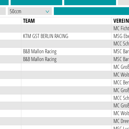
TEAM
VEREI
MC Ficht
KTM GST BERLIN RACING
MSG Ebe
B&B Mallon Racing
MSC Bart
B&B Mallon Racing
MSC Bart
MC Groß 
MC Wolt
MCC Ben
MC Groß 
MC Groß 
MC Wolt
MC Dreet
MSC Luc