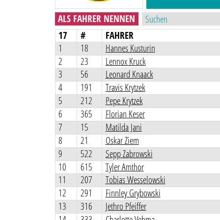
ALS FAHRER NENNEN
17
#
FAHRER
1
18
Hannes Kusturin
2
23
Lennox Kruck
3
56
Leonard Knaack
4
191
Travis Krytzek
5
212
Pepe Krytzek
6
365
Florian Keser
7
15
Matilda Jani
8
21
Oskar Ziem
9
522
Sepp Zabrowski
10
615
Tyler Amthor
11
207
Tobias Wesselowski
12
291
Finnley Grybowski
13
316
Jethro Pfeiffer
14
333
Charlotte Vehma