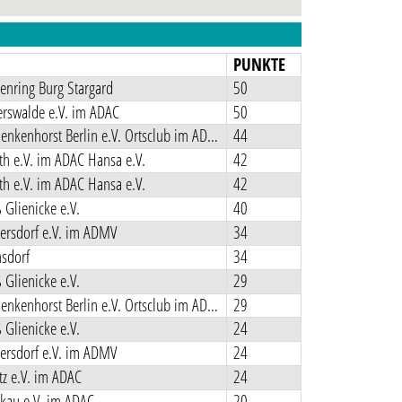
N
PUNKTE
enring Burg Stargard
50
rswalde e.V. im ADAC
50
MCC Schenkenhorst Berlin e.V. Ortsclub im ADAC
44
h e.V. im ADAC Hansa e.V.
42
h e.V. im ADAC Hansa e.V.
42
Glienicke e.V.
40
ersdorf e.V. im ADMV
34
sdorf
34
Glienicke e.V.
29
MCC Schenkenhorst Berlin e.V. Ortsclub im ADAC
29
Glienicke e.V.
24
ersdorf e.V. im ADMV
24
z e.V. im ADAC
24
kau e.V. im ADAC
20