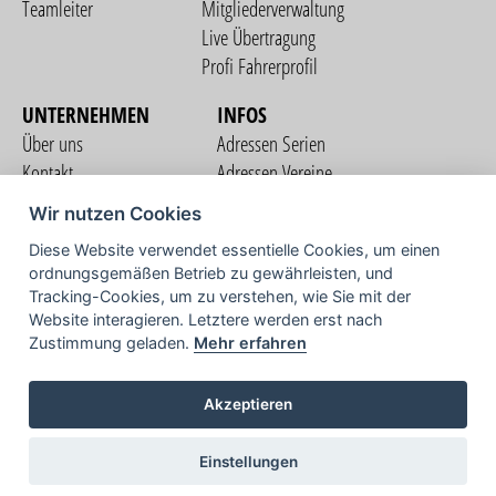
Teamleiter
Mitgliederverwaltung
Live Übertragung
Profi Fahrerprofil
UNTERNEHMEN
INFOS
Über uns
Adressen Serien
Kontakt
Adressen Vereine
Nutzungsbedingungen
Adressen Teams
Wir nutzen Cookies
Datenschutzerklärung
Streckenverzeichnis
Diese Website verwendet essentielle Cookies, um einen
Impressum
ordnungsgemäßen Betrieb zu gewährleisten, und
COMMUNITY
Tracking-Cookies, um zu verstehen, wie Sie mit der
Website interagieren. Letztere werden erst nach
Zustimmung geladen.
Mehr erfahren
TV
Akzeptieren
Einstellungen
Copyright © 2026 vorstart GbR