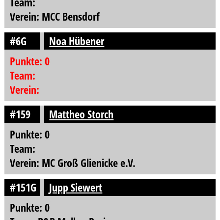
Team:
Verein: MCC Bensdorf
#6G
Noa Hübener
Punkte: 0
Team:
Verein:
#159
Mattheo Storch
Punkte: 0
Team:
Verein: MC Groß Glienicke e.V.
#151G
Jupp Siewert
Punkte: 0