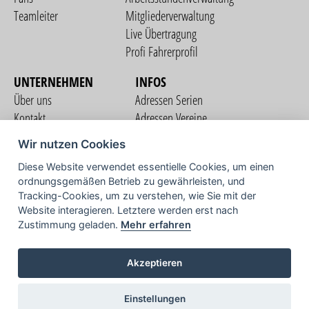
Teamleiter
Mitgliederverwaltung
Live Übertragung
Profi Fahrerprofil
UNTERNEHMEN
INFOS
Über uns
Adressen Serien
Kontakt
Adressen Vereine
Nutzungsbedingungen
Adressen Teams
Wir nutzen Cookies
Datenschutzerklärung
Streckenverzeichnis
Diese Website verwendet essentielle Cookies, um einen
Impressum
ordnungsgemäßen Betrieb zu gewährleisten, und
COMMUNITY
Tracking-Cookies, um zu verstehen, wie Sie mit der
Website interagieren. Letztere werden erst nach
Zustimmung geladen.
Mehr erfahren
TV
Akzeptieren
Einstellungen