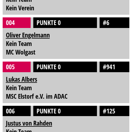
Kein Verein
004
PUNKTE 0
#6
Oliver Engelmann
Kein Team
MC Wolgast
005
PUNKTE 0
#941
Lukas Albers
Kein Team
MSC Elstorf e.V. im ADAC
006
PUNKTE 0
#125
Justus von Rahden
Kein Team