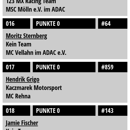
123 MX Racing Team
MSC Mölln e.V. im ADAC
016
PUNKTE 0
#64
Moritz Sternberg
Kein Team
MC Vellahn im ADAC e.V.
017
PUNKTE 0
#859
Hendrik Grigo
Kaczmarek Motorsport
MC Rehna
018
PUNKTE 0
#143
Jamie Fischer