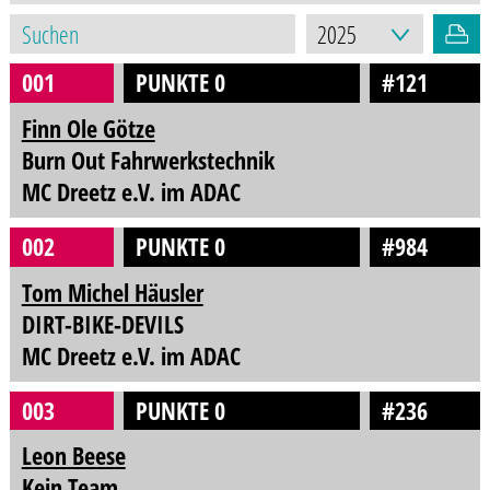
001
PUNKTE 0
#121
Finn Ole Götze
Burn Out Fahrwerkstechnik
MC Dreetz e.V. im ADAC
002
PUNKTE 0
#984
Tom Michel Häusler
DIRT-BIKE-DEVILS
MC Dreetz e.V. im ADAC
003
PUNKTE 0
#236
Leon Beese
Kein Team