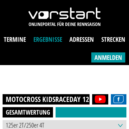
TERMINE
ERGEBNISSE
ADRESSEN
STRECKEN
ANMELDEN
MOTOCROSS KIDSRACEDAY 125ER/250ER
20
GESAMTWERTUNG