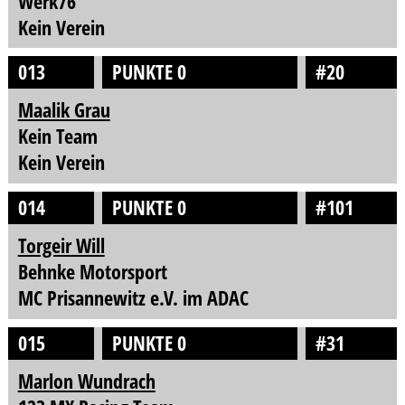
Werk76
Kein Verein
013
PUNKTE 0
#20
Maalik Grau
Kein Team
Kein Verein
014
PUNKTE 0
#101
Torgeir Will
Behnke Motorsport
MC Prisannewitz e.V. im ADAC
015
PUNKTE 0
#31
Marlon Wundrach