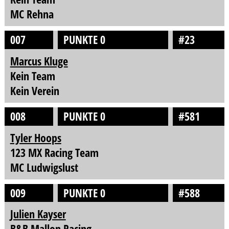
MC Rehna
007
PUNKTE 0
#23
Marcus Kluge
Kein Team
Kein Verein
008
PUNKTE 0
#581
Tyler Hoops
123 MX Racing Team
MC Ludwigslust
009
PUNKTE 0
#588
Julien Kayser
B&B Mallon Racing