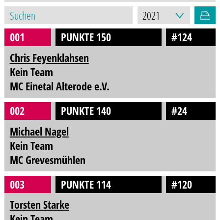
001
PUNKTE 150
#124
Chris Feyenklahsen
Kein Team
MC Einetal Alterode e.V.
002
PUNKTE 140
#24
Michael Nagel
Kein Team
MC Grevesmühlen
003
PUNKTE 114
#120
Torsten Starke
Kein Team