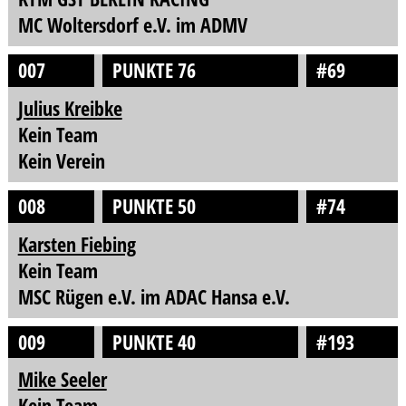
MC Woltersdorf e.V. im ADMV
007
PUNKTE 76
#69
Julius Kreibke
Kein Team
Kein Verein
008
PUNKTE 50
#74
Karsten Fiebing
Kein Team
MSC Rügen e.V. im ADAC Hansa e.V.
009
PUNKTE 40
#193
Mike Seeler
Kein Team