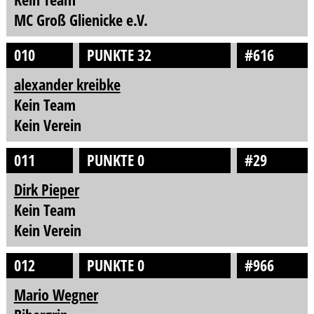
MC Groß Glienicke e.V.
010
PUNKTE 32
#616
alexander kreibke
Kein Team
Kein Verein
011
PUNKTE 0
#29
Dirk Pieper
Kein Team
Kein Verein
012
PUNKTE 0
#966
Mario Wegner