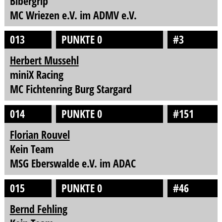
Bibergrip
MC Wriezen e.V. im ADMV e.V.
013
PUNKTE 0
#3
Herbert Mussehl
miniX Racing
MC Fichtenring Burg Stargard
014
PUNKTE 0
#151
Florian Rouvel
Kein Team
MSG Eberswalde e.V. im ADAC
015
PUNKTE 0
#46
Bernd Fehling