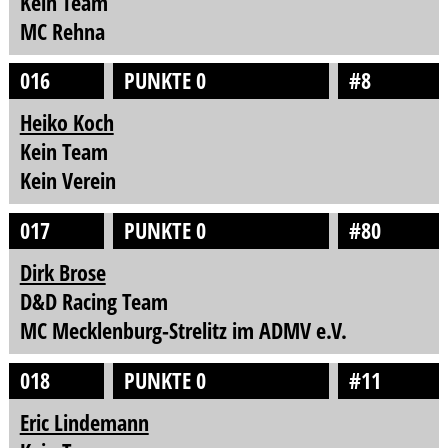
Kein Team
MC Rehna
016
PUNKTE 0
#8
Heiko Koch
Kein Team
Kein Verein
017
PUNKTE 0
#80
Dirk Brose
D&D Racing Team
MC Mecklenburg-Strelitz im ADMV e.V.
018
PUNKTE 0
#11
Eric Lindemann