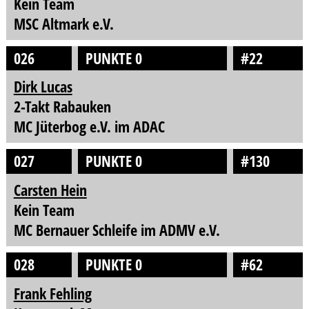
Kein Team
MSC Altmark e.V.
026
PUNKTE 0
#22
Dirk Lucas
2-Takt Rabauken
MC Jüterbog e.V. im ADAC
027
PUNKTE 0
#130
Carsten Hein
Kein Team
MC Bernauer Schleife im ADMV e.V.
028
PUNKTE 0
#62
Frank Fehling