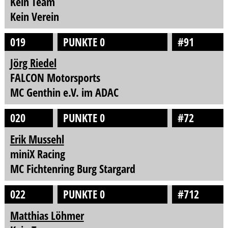
Kein Team
Kein Verein
019
PUNKTE 0
#91
Jörg Riedel
FALCON Motorsports
MC Genthin e.V. im ADAC
020
PUNKTE 0
#72
Erik Mussehl
miniX Racing
MC Fichtenring Burg Stargard
022
PUNKTE 0
#712
Matthias Löhmer