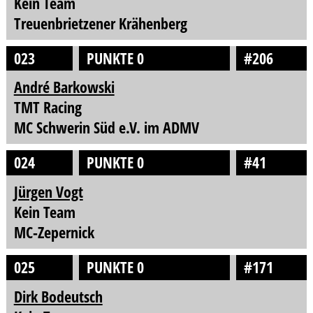
Kein Team
Treuenbrietzener Krähenberg
023
PUNKTE 0
#206
André Barkowski
TMT Racing
MC Schwerin Süd e.V. im ADMV
024
PUNKTE 0
#41
Jürgen Vogt
Kein Team
MC-Zepernick
025
PUNKTE 0
#171
Dirk Bodeutsch