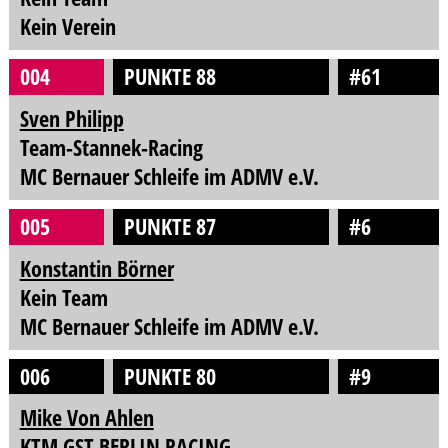
Kein Verein
004
PUNKTE 88
#61
Sven Philipp
Team-Stannek-Racing
MC Bernauer Schleife im ADMV e.V.
005
PUNKTE 87
#6
Konstantin Börner
Kein Team
MC Bernauer Schleife im ADMV e.V.
006
PUNKTE 80
#9
Mike Von Ahlen
KTM GST BERLIN RACING