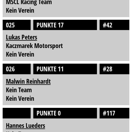
MSCL Racing Team
Kein Verein
025
PUNKTE 17
#42
Lukas Peters
Kaczmarek Motorsport
Kein Verein
026
PUNKTE 11
#28
Malwin Reinhardt
Kein Team
Kein Verein
PUNKTE 0
#117
Hannes Lueders