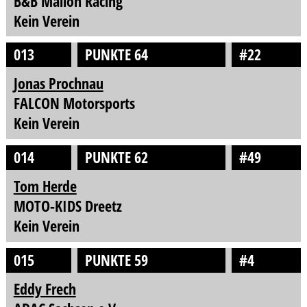
B&B Mallon Racing
Kein Verein
013
PUNKTE 64
#22
Jonas Prochnau
FALCON Motorsports
Kein Verein
014
PUNKTE 62
#49
Tom Herde
MOTO-KIDS Dreetz
Kein Verein
015
PUNKTE 59
#4
Eddy Frech