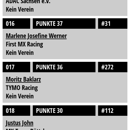
ADAC Sachsen e.V.
Kein Verein
016
PUNKTE 37
#31
Marlene Josefine Werner
First MX Racing
Kein Verein
017
PUNKTE 36
#272
Moritz Baklarz
TYMO Racing
Kein Verein
018
PUNKTE 30
#112
Justus John