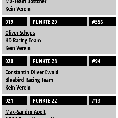
MX-Team Böttcher
Kein Verein
019
PUNKTE 29
#556
Oliver Scheps
HD Racing Team
Kein Verein
020
PUNKTE 28
#94
Constantin Oliver Ewald
Bluebird Racing Team
Kein Verein
021
PUNKTE 22
#13
Max-Sandro Apelt