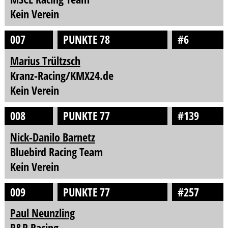
Kein Verein
007
PUNKTE 78
#6
Marius Trültzsch
Kranz-Racing/KMX24.de
Kein Verein
008
PUNKTE 77
#139
Nick-Danilo Barnetz
Bluebird Racing Team
Kein Verein
009
PUNKTE 77
#257
Paul Neunzling
P&P Racing