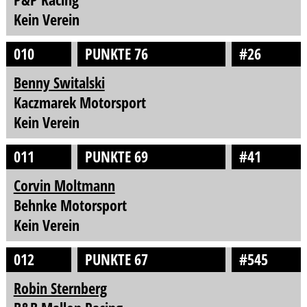
Kein Verein
010
PUNKTE 76
#26
Benny Switalski
Kaczmarek Motorsport
Kein Verein
011
PUNKTE 69
#41
Corvin Moltmann
Behnke Motorsport
Kein Verein
012
PUNKTE 67
#545
Robin Sternberg