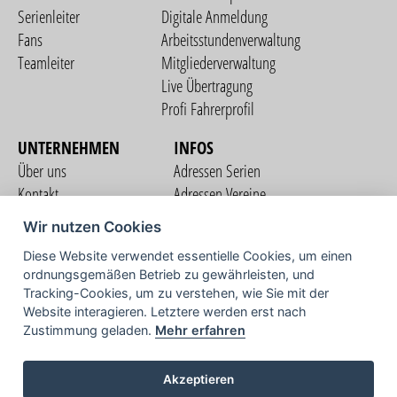
Serienleiter
Digitale Anmeldung
Fans
Arbeitsstundenverwaltung
Teamleiter
Mitgliederverwaltung
Live Übertragung
Profi Fahrerprofil
UNTERNEHMEN
INFOS
Über uns
Adressen Serien
Kontakt
Adressen Vereine
Nutzungsbedingungen
Adressen Teams
Wir nutzen Cookies
Datenschutzerklärung
Streckenverzeichnis
Diese Website verwendet essentielle Cookies, um einen
Impressum
ordnungsgemäßen Betrieb zu gewährleisten, und
COMMUNITY
Tracking-Cookies, um zu verstehen, wie Sie mit der
Website interagieren. Letztere werden erst nach
Zustimmung geladen.
Mehr erfahren
TV
Akzeptieren