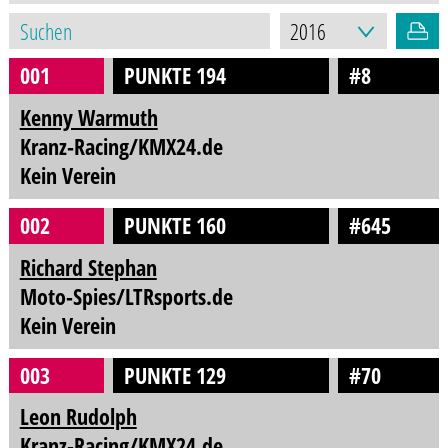
001
PUNKTE 194
#8
Kenny Warmuth
Kranz-Racing/KMX24.de
Kein Verein
002
PUNKTE 160
#645
Richard Stephan
Moto-Spies/LTRsports.de
Kein Verein
003
PUNKTE 129
#70
Leon Rudolph
Kranz-Racing/KMX24.de