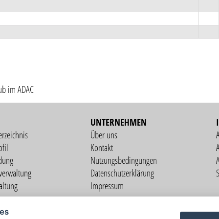
lub im ADAC
UNTERNEHMEN
erzeichnis
Über uns
fil
Kontakt
A
dung
Nutzungsbedingungen
verwaltung
Datenschutzerklärung
S
altung
Impressum
ng
il
ies