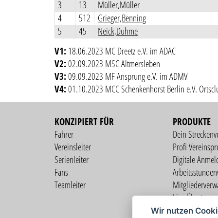
3
13
Müller,Müller
4
512
Grieger,Benning
5
45
Neick,Duhme
V1:
18.06.2023 MC Dreetz e.V. im ADAC
V2:
02.09.2023 MSC Altmersleben
V3:
09.09.2023 MF Ansprung e.V. im ADMV
V4:
01.10.2023 MCC Schenkenhorst Berlin e.V. Ortsc
KONZIPIERT FÜR
PRODUKTE
Fahrer
Dein Streckenv
Vereinsleiter
Profi Vereinspro
Serienleiter
Digitale Anmel
Fans
Arbeitsstunden
Teamleiter
Mitgliederverw
Live Übertragu
Profi Fahrerprof
Wir nutzen Cook