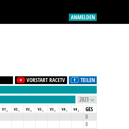
ANMELDEN
VORSTART RACETV
TEILEN
GES
V1
V2
V2
V3
V3
V4
V4
2
1
2
1
2
1
2
0
0