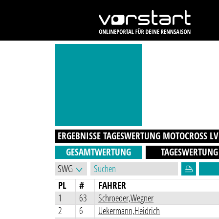
ERGEBNISSE TAGESWERTUNG
MOTOCROSS L
GESAMTWERTUNG
TAGESWERTUNG
PL
#
FAHRER
1
63
Schroeder,Wegner
2
6
Uekermann,Heidrich