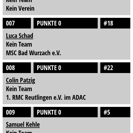
Kein Verein
007
PUNKTE 0
#18
Luca Schad
Kein Team
MSC Bad Wurzach e.V.
008
PUNKTE 0
#22
Colin Patzig
Kein Team
1. RMC Reutlingen e.V. im ADAC
009
PUNKTE 0
#5
Samuel Kehle
Kein Team