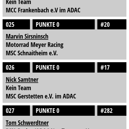
Kein Team
MCC Frankenbach e.V im ADAC
025
PUNKTE 0
#20
Marvin Sirsninsch
Motorrad Meyer Racing
MSC Schnaitheim e.V.
026
PUNKTE 0
#17
Nick Samtner
Kein Team
MSC Gerstetten e.V. im ADAC
027
PUNKTE 0
#282
Tom Schwerdtner