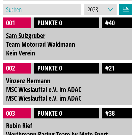
001
PUNKTE 0
#40
Sam Sulzgruber
Team Motorrad Waldmann
Kein Verein
002
PUNKTE 0
#21
Vinzenz Hermann
MSC Wieslauftal e.V. im ADAC
MSC Wieslauftal e.V. im ADAC
003
PUNKTE 0
#38
Robin Rief
Werthmann Racing Team by Mefo Sport