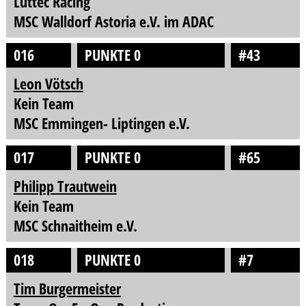
Lüttec Racing
MSC Walldorf Astoria e.V. im ADAC
016
PUNKTE 0
#43
Leon Vötsch
Kein Team
MSC Emmingen- Liptingen e.V.
017
PUNKTE 0
#65
Philipp Trautwein
Kein Team
MSC Schnaitheim e.V.
018
PUNKTE 0
#7
Tim Burgermeister