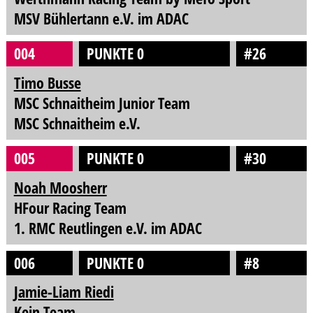
MSV Bühlertann e.V. im ADAC
004
PUNKTE 0
#26
Timo Busse
MSC Schnaitheim Junior Team
MSC Schnaitheim e.V.
005
PUNKTE 0
#30
Noah Moosherr
HFour Racing Team
1. RMC Reutlingen e.V. im ADAC
006
PUNKTE 0
#8
Jamie-Liam Riedi
Kein Team