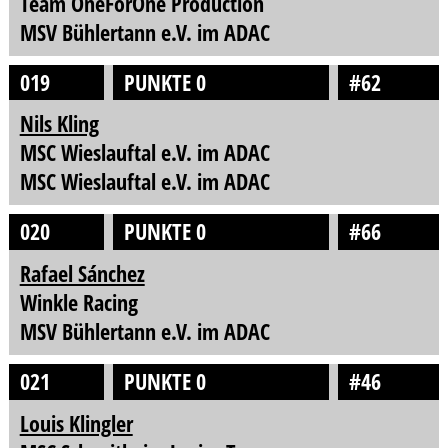
Team OneForOne Production
MSV Bühlertann e.V. im ADAC
019
PUNKTE 0
#62
Nils Kling
MSC Wieslauftal e.V. im ADAC
MSC Wieslauftal e.V. im ADAC
020
PUNKTE 0
#66
Rafael Sánchez
Winkle Racing
MSV Bühlertann e.V. im ADAC
021
PUNKTE 0
#46
Louis Klingler