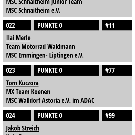
MSC Schnaitheim Junior Team
MSC Schnaitheim e.V.
022
PUNKTE 0
#11
Ilai Merle
Team Motorrad Waldmann
MSC Emmingen- Liptingen e.V.
023
PUNKTE 0
#77
Tom Kuczora
MX Team Koenen
MSC Walldorf Astoria e.V. im ADAC
024
PUNKTE 0
#99
Jakob Streich