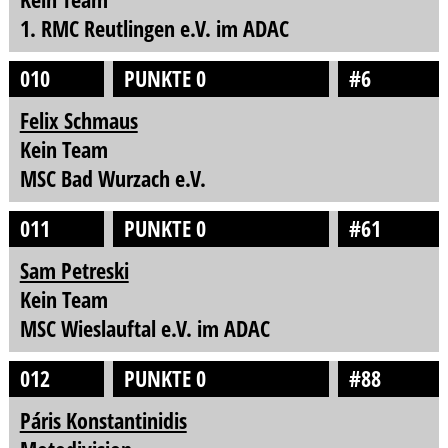
1. RMC Reutlingen e.V. im ADAC
010
PUNKTE 0
#6
Felix Schmaus
Kein Team
MSC Bad Wurzach e.V.
011
PUNKTE 0
#61
Sam Petreski
Kein Team
MSC Wieslauftal e.V. im ADAC
012
PUNKTE 0
#88
Páris Konstantinidis