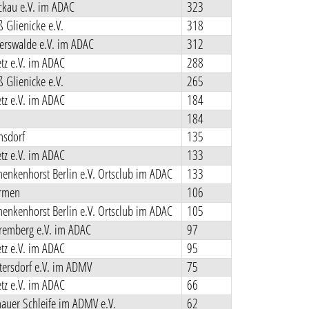
kau e.V. im ADAC
323
 Glienicke e.V.
318
rswalde e.V. im ADAC
312
tz e.V. im ADAC
288
 Glienicke e.V.
265
tz e.V. im ADAC
184
184
sdorf
135
tz e.V. im ADAC
133
enkenhorst Berlin e.V. Ortsclub im ADAC
133
rmen
106
enkenhorst Berlin e.V. Ortsclub im ADAC
105
emberg e.V. im ADAC
97
tz e.V. im ADAC
95
ersdorf e.V. im ADMV
75
tz e.V. im ADAC
66
auer Schleife im ADMV e.V.
62