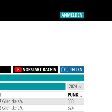
ANMELDEN
VORSTART RACETV
TEILEN
N
PUNKTE
 Glienicke e.V.
333
 Glienicke e.V.
324