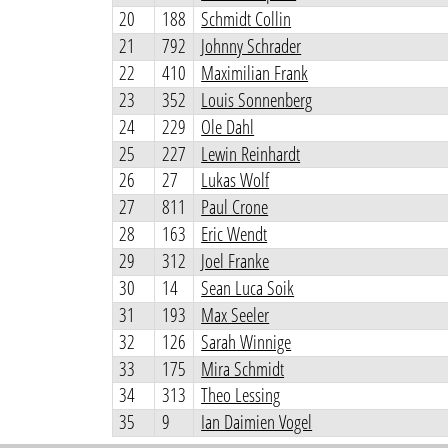
20
188
Schmidt Collin
21
792
Johnny Schrader
22
410
Maximilian Frank
23
352
Louis Sonnenberg
24
229
Ole Dahl
25
227
Lewin Reinhardt
26
27
Lukas Wolf
27
811
Paul Crone
28
163
Eric Wendt
29
312
Joel Franke
30
14
Sean Luca Soik
31
193
Max Seeler
32
126
Sarah Winnige
33
175
Mira Schmidt
34
313
Theo Lessing
35
9
Ian Daimien Vogel