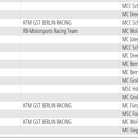
MCC Sch
MC Dree
KTM GST BERLIN RACING
MCC Sch
RB-Motorsports Racing Team
MC Wolt
MC Jüte
MCC Sch
MC Dree
MC Bern
MC Bern
MC Groß
MSC Hör
MC Groß
KTM GST BERLIN RACING
MC Fürs
MSC Für
KTM GST BERLIN RACING
MC Wolt
MC-Stegl