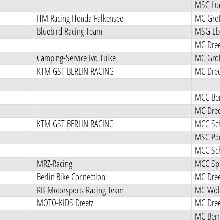
MSC Luc
HM Racing Honda Falkensee
MC Groß
Bluebird Racing Team
MSG Ebe
MC Dree
Camping-Service Ivo Tulke
MC Groß
KTM GST BERLIN RACING
MC Dree
MCC Ben
MC Dree
KTM GST BERLIN RACING
MCC Sch
MSC Pa
MCC Sch
MRZ-Racing
MCC Spr
Berlin Bike Connection
MC Dree
RB-Motorsports Racing Team
MC Wolt
MOTO-KIDS Dreetz
MC Dree
MC Bern