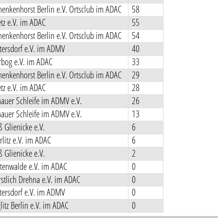
enkenhorst Berlin e.V. Ortsclub im ADAC
58
tz e.V. im ADAC
55
enkenhorst Berlin e.V. Ortsclub im ADAC
54
ersdorf e.V. im ADMV
40
rbog e.V. im ADAC
33
enkenhorst Berlin e.V. Ortsclub im ADAC
29
tz e.V. im ADAC
28
auer Schleife im ADMV e.V.
26
auer Schleife im ADMV e.V.
13
 Glienicke e.V.
6
litz e.V. im ADAC
6
 Glienicke e.V.
2
tenwalde e.V. im ADAC
0
stlich Drehna e.V. im ADAC
0
ersdorf e.V. im ADMV
0
itz Berlin e.V. im ADAC
0