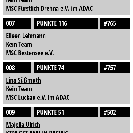
MSC Fürstlich Drehna e.V. im ADAC
007
PUNKTE 116
#765
Eileen Lehmann
Kein Team
MSC Bestensee e.V.
008
PUNKTE 74
#757
Lina Süßmuth
Kein Team
MSC Luckau e.V. im ADAC
009
PUNKTE 51
#502
Majella Ulrich
KTM GST BERLIN RACING