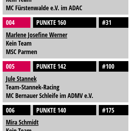
MC Fürstenwalde e.V. im ADAC
004
PUNKTE 160
#31
Marlene Josefine Werner
Kein Team
MSC Parmen
005
PUNKTE 142
#100
Jule Stannek
Team-Stannek-Racing
MC Bernauer Schleife im ADMV e.V.
006
PUNKTE 140
#175
Mira Schmidt
Kein Team