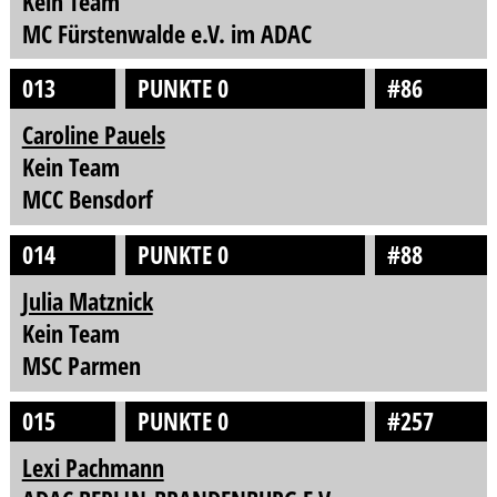
Kein Team
MC Fürstenwalde e.V. im ADAC
013
PUNKTE 0
#86
Caroline Pauels
Kein Team
MCC Bensdorf
014
PUNKTE 0
#88
Julia Matznick
Kein Team
MSC Parmen
015
PUNKTE 0
#257
Lexi Pachmann