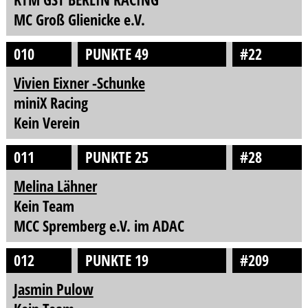
MC Groß Glienicke e.V.
010
PUNKTE 49
#22
Vivien Eixner -Schunke
miniX Racing
Kein Verein
011
PUNKTE 25
#28
Melina Lähner
Kein Team
MCC Spremberg e.V. im ADAC
012
PUNKTE 19
#209
Jasmin Pulow