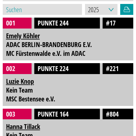
001
PUNKTE 244
#17
Emely Köhler
ADAC BERLIN-BRANDENBURG E.V.
MC Fürstenwalde e.V. im ADAC
002
PUNKTE 224
#221
Luzie Knop
Kein Team
MSC Bestensee e.V.
003
PUNKTE 164
#804
Hanna Tillack
Kein Team