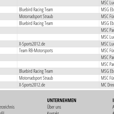
MSC Luc
Bluebird Racing Team
MSG Ebe
Motorradsport Straub
MSC Für
Bluebird Racing Team
MSG Ebe
MSC Pa
MSC Luc
X-Sports2012.de
MSC Luc
Team RB-Motorsports
MSC Für
MSC Pa
MSC Pa
Bluebird Racing Team
MSG Ebe
Motorradsport Straub
MSC Für
X-Sports2012.de
MC Dree
UNTERNEHMEN
erzeichnis
Über uns
fil
Kontakt
A