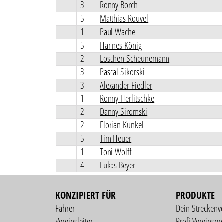
3
Ronny Borch
5
Matthias Rouvel
1
Paul Wache
5
Hannes König
2
Löschen Scheunemann
3
Pascal Sikorski
3
Alexander Fiedler
1
Ronny Herlitschke
2
Danny Siromski
2
Florian Kunkel
5
Tim Heuer
1
Toni Wolff
4
Lukas Beyer
KONZIPIERT FÜR
PRODUKTE
Fahrer
Dein Streckenv
Vereinsleiter
Profi Vereinspro