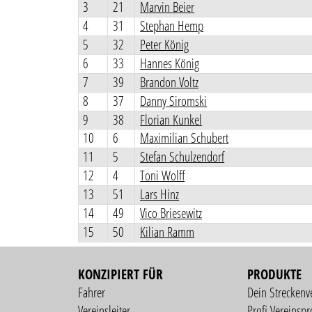
3
21
Marvin Beier
4
31
Stephan Hemp
5
32
Peter König
6
33
Hannes König
7
39
Brandon Voltz
8
37
Danny Siromski
9
38
Florian Kunkel
10
6
Maximilian Schubert
11
5
Stefan Schulzendorf
12
4
Toni Wolff
13
51
Lars Hinz
14
49
Vico Briesewitz
15
50
Kilian Ramm
KONZIPIERT FÜR
PRODUKTE
Fahrer
Dein Streckenv
Vereinsleiter
Profi Vereinspro