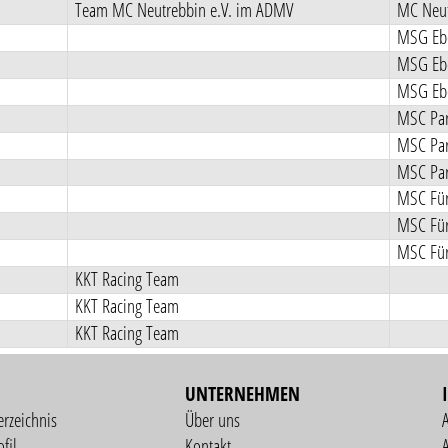
Team MC Neutrebbin e.V. im ADMV
MC Neut
MSG Ebe
MSG Ebe
MSG Ebe
MSC Pa
MSC Pa
MSC Pa
MSC Für
MSC Für
MSC Für
KKT Racing Team
KKT Racing Team
KKT Racing Team
UNTERNEHMEN
erzeichnis
Über uns
fil
Kontakt
A