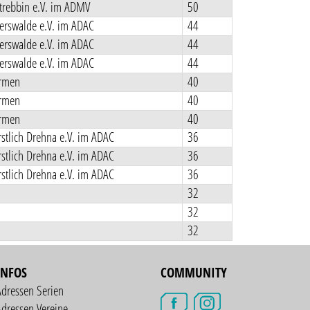
rebbin e.V. im ADMV
50
rswalde e.V. im ADAC
44
rswalde e.V. im ADAC
44
rswalde e.V. im ADAC
44
rmen
40
rmen
40
rmen
40
stlich Drehna e.V. im ADAC
36
stlich Drehna e.V. im ADAC
36
stlich Drehna e.V. im ADAC
36
32
32
32
INFOS
COMMUNITY
Adressen Serien
dressen Vereine