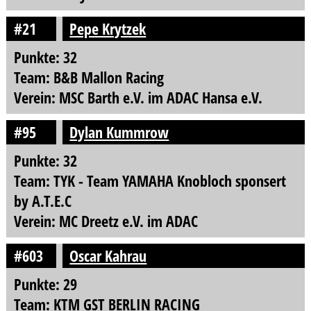
#21
Pepe Krytzek
Punkte: 32
Team: B&B Mallon Racing
Verein: MSC Barth e.V. im ADAC Hansa e.V.
#95
Dylan Kummrow
Punkte: 32
Team: TYK - Team YAMAHA Knobloch sponsert
by A.T.E.C
Verein: MC Dreetz e.V. im ADAC
#603
Oscar Kahrau
Punkte: 29
Team: KTM GST BERLIN RACING