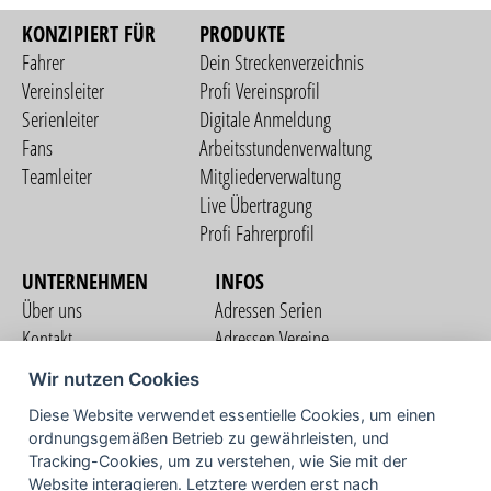
KONZIPIERT FÜR
PRODUKTE
Fahrer
Dein Streckenverzeichnis
Vereinsleiter
Profi Vereinsprofil
Serienleiter
Digitale Anmeldung
Fans
Arbeitsstundenverwaltung
Teamleiter
Mitgliederverwaltung
Live Übertragung
Profi Fahrerprofil
UNTERNEHMEN
INFOS
Über uns
Adressen Serien
Kontakt
Adressen Vereine
Nutzungsbedingungen
Adressen Teams
Wir nutzen Cookies
Datenschutzerklärung
Streckenverzeichnis
Diese Website verwendet essentielle Cookies, um einen
Impressum
ordnungsgemäßen Betrieb zu gewährleisten, und
COMMUNITY
Tracking-Cookies, um zu verstehen, wie Sie mit der
Website interagieren. Letztere werden erst nach