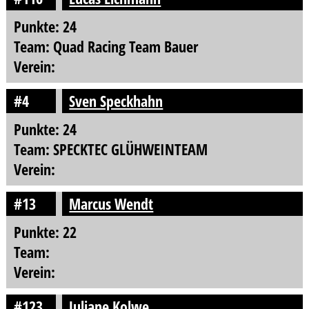
Punkte: 24
Team: Quad Racing Team Bauer
Verein:
#4
Sven Speckhahn
Punkte: 24
Team: SPECKTEC GLÜHWEINTEAM
Verein:
#13
Marcus Wendt
Punkte: 22
Team:
Verein:
#123
Juliane Kolwe