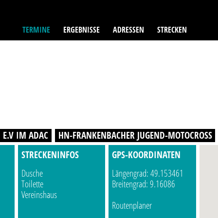
TERMINE
ERGEBNISSE
ADRESSEN
STRECKEN
 E.V IM ADAC
HN-FRANKENBACHER JUGEND-MOTOCROSS
STRECKENINFOS
GPS-KOORDINATEN
Dusche
Längengrad: 49.153461
Toilette
Breitengrad: 9.16086
Vereinshaus
Routenplaner