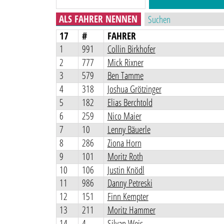
ALS FAHRER NENNEN
17
#
FAHRER
1
991
Collin Birkhofer
2
777
Mick Rixner
3
579
Ben Tamme
4
318
Joshua Grötzinger
5
182
Elias Berchtold
6
259
Nico Maier
7
10
Lenny Bäuerle
8
286
Ziona Horn
9
101
Moritz Roth
10
106
Justin Knödl
11
986
Danny Petreski
12
151
Finn Kempter
13
211
Moritz Hammer
14
4
Silvan Weis