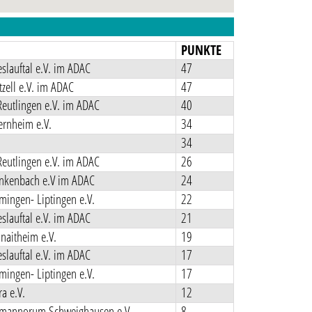
N
PUNKTE
lauftal e.V. im ADAC
47
ell e.V. im ADAC
47
eutlingen e.V. im ADAC
40
rnheim e.V.
34
34
eutlingen e.V. im ADAC
26
nkenbach e.V im ADAC
24
ingen- Liptingen e.V.
22
lauftal e.V. im ADAC
21
naitheim e.V.
19
lauftal e.V. im ADAC
17
ingen- Liptingen e.V.
17
a e.V.
12
mannorum Schweighausen e.V.
8