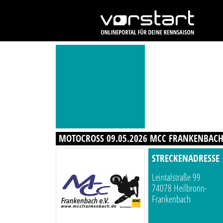
MOTOCROSS 09.05.2026 MCC FRANKENBACH
STRECKENADRESSE
Leintalstraße 99
74078 Heilbronn-
Frankenbach