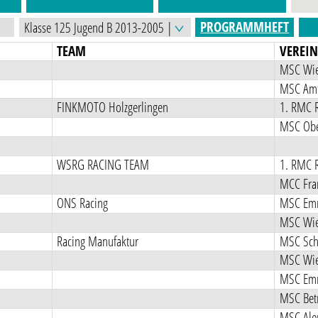
PROGRAMMHEFT
TEAM
VEREI
MSC Wies
MSC Amtz
FINKMOTO Holzgerlingen
1. RMC R
MSC Obe
WSRG RACING TEAM
1. RMC R
MCC Fra
ONS Racing
MSC Emm
MSC Wies
Racing Manufaktur
MSC Sch
MSC Wies
MSC Emm
MSC Betr
MSC Ale