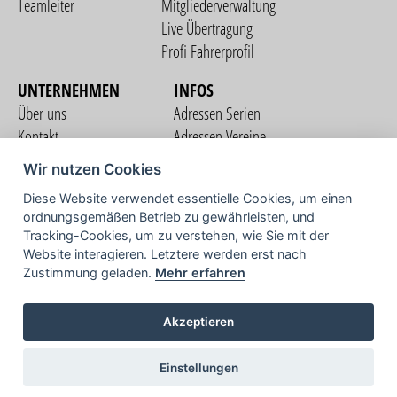
Teamleiter
Mitgliederverwaltung
Live Übertragung
Profi Fahrerprofil
UNTERNEHMEN
INFOS
Über uns
Adressen Serien
Kontakt
Adressen Vereine
Nutzungsbedingungen
Adressen Teams
Wir nutzen Cookies
Datenschutzerklärung
Streckenverzeichnis
Diese Website verwendet essentielle Cookies, um einen
Impressum
ordnungsgemäßen Betrieb zu gewährleisten, und
COMMUNITY
Tracking-Cookies, um zu verstehen, wie Sie mit der
Website interagieren. Letztere werden erst nach
Zustimmung geladen.
Mehr erfahren
TV
Akzeptieren
Einstellungen
Copyright © 2026 vorstart GbR