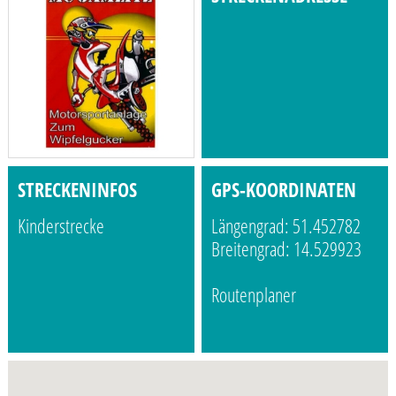
STRECKENINFOS
GPS-KOORDINATEN
Kinderstrecke
Längengrad: 51.452782
Breitengrad: 14.529923
Routenplaner