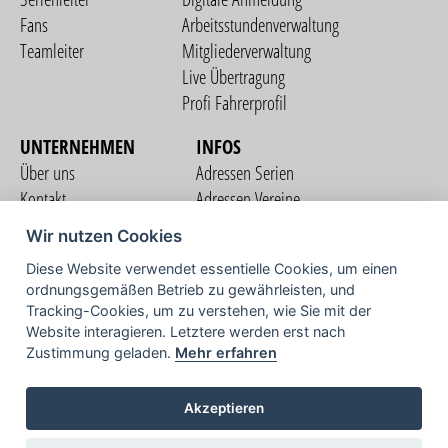
Fans
Arbeitsstundenverwaltung
Teamleiter
Mitgliederverwaltung
Live Übertragung
Profi Fahrerprofil
UNTERNEHMEN
INFOS
Über uns
Adressen Serien
Kontakt
Adressen Vereine
Nutzungsbedingungen
Adressen Teams
Wir nutzen Cookies
Datenschutzerklärung
Streckenverzeichnis
Diese Website verwendet essentielle Cookies, um einen
Impressum
ordnungsgemäßen Betrieb zu gewährleisten, und
COMMUNITY
Tracking-Cookies, um zu verstehen, wie Sie mit der
Website interagieren. Letztere werden erst nach
Zustimmung geladen.
Mehr erfahren
TV
Akzeptieren