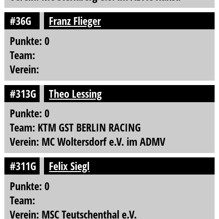
#36G
Franz Flieger
Punkte: 0
Team:
Verein:
#313G
Theo Lessing
Punkte: 0
Team: KTM GST BERLIN RACING
Verein: MC Woltersdorf e.V. im ADMV
#311G
Felix Siegl
Punkte: 0
Team:
Verein: MSC Teutschenthal e.V.