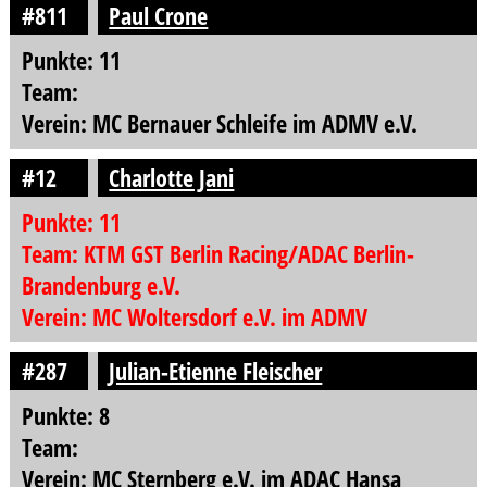
#811
Paul Crone
Punkte: 11
Team:
Verein: MC Bernauer Schleife im ADMV e.V.
#12
Charlotte Jani
Punkte: 11
Team: KTM GST Berlin Racing/ADAC Berlin-
Brandenburg e.V.
Verein: MC Woltersdorf e.V. im ADMV
#287
Julian-Etienne Fleischer
Punkte: 8
Team:
Verein: MC Sternberg e.V. im ADAC Hansa