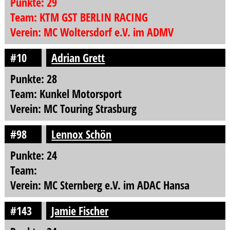
Punkte: 29
Team: KTM GST BERLIN RACING
Verein: MC Woltersdorf e.V. im ADMV
#10
Adrian Grett
Punkte: 28
Team: Kunkel Motorsport
Verein: MC Touring Strasburg
#98
Lennox Schön
Punkte: 24
Team:
Verein: MC Sternberg e.V. im ADAC Hansa
#143
Jamie Fischer