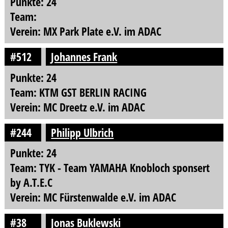
Punkte: 24
Team:
Verein: MX Park Plate e.V. im ADAC
#512
Johannes Frank
Punkte: 24
Team: KTM GST BERLIN RACING
Verein: MC Dreetz e.V. im ADAC
#244
Philipp Ulbrich
Punkte: 24
Team: TYK - Team YAMAHA Knobloch sponsert
by A.T.E.C
Verein: MC Fürstenwalde e.V. im ADAC
#38
Jonas Buklewski