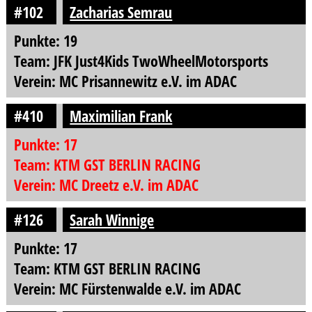
#102
Zacharias Semrau
Punkte: 19
Team: JFK Just4Kids TwoWheelMotorsports
Verein: MC Prisannewitz e.V. im ADAC
#410
Maximilian Frank
Punkte: 17
Team: KTM GST BERLIN RACING
Verein: MC Dreetz e.V. im ADAC
#126
Sarah Winnige
Punkte: 17
Team: KTM GST BERLIN RACING
Verein: MC Fürstenwalde e.V. im ADAC