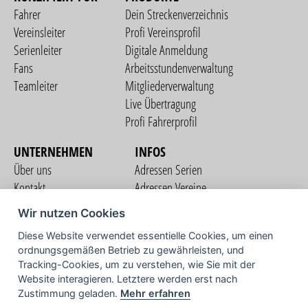
Fahrer
Dein Streckenverzeichnis
Vereinsleiter
Profi Vereinsprofil
Serienleiter
Digitale Anmeldung
Fans
Arbeitsstundenverwaltung
Teamleiter
Mitgliederverwaltung
Live Übertragung
Profi Fahrerprofil
UNTERNEHMEN
INFOS
Über uns
Adressen Serien
Kontakt
Adressen Vereine
Nutzungsbedingungen
Adressen Teams
Wir nutzen Cookies
Datenschutzerklärung
Streckenverzeichnis
Diese Website verwendet essentielle Cookies, um einen
Impressum
ordnungsgemäßen Betrieb zu gewährleisten, und
COMMUNITY
Tracking-Cookies, um zu verstehen, wie Sie mit der
Website interagieren. Letztere werden erst nach
Zustimmung geladen.
Mehr erfahren