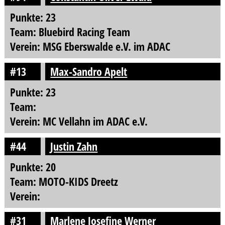
Punkte: 23
Team: Bluebird Racing Team
Verein: MSG Eberswalde e.V. im ADAC
#13
Max-Sandro Apelt
Punkte: 23
Team:
Verein: MC Vellahn im ADAC e.V.
#44
Justin Zahn
Punkte: 20
Team: MOTO-KIDS Dreetz
Verein:
#31
Marlene Josefine Werner