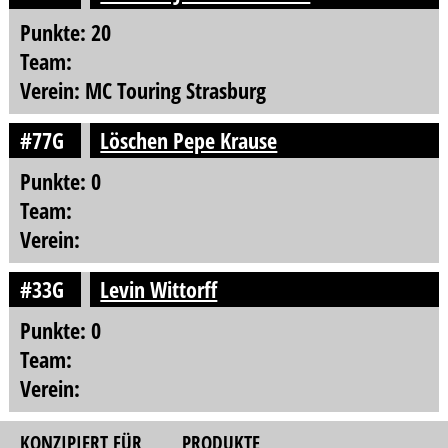
Punkte: 20
Team:
Verein: MC Touring Strasburg
#77G
Löschen Pepe Krause
Punkte: 0
Team:
Verein:
#33G
Levin Wittorff
Punkte: 0
Team:
Verein:
KONZIPIERT FÜR
PRODUKTE