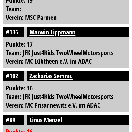
Punkte: 19
Team:
Verein: MSC Parmen
#136
Marwin Lippmann
Punkte: 17
Team: JFK Just4Kids TwoWheelMotorsports
Verein: MC Lübtheen e.V. im ADAC
#102
Zacharias Semrau
Punkte: 16
Team: JFK Just4Kids TwoWheelMotorsports
Verein: MC Prisannewitz e.V. im ADAC
#89
Linus Menzel
Punkte: 16