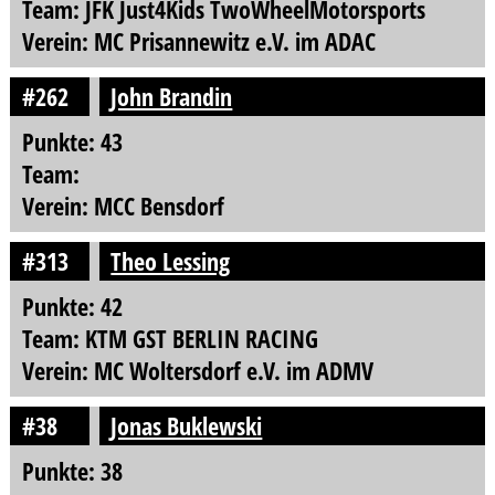
Team: JFK Just4Kids TwoWheelMotorsports
Verein: MC Prisannewitz e.V. im ADAC
#262
John Brandin
Punkte: 43
Team:
Verein: MCC Bensdorf
#313
Theo Lessing
Punkte: 42
Team: KTM GST BERLIN RACING
Verein: MC Woltersdorf e.V. im ADMV
#38
Jonas Buklewski
Punkte: 38