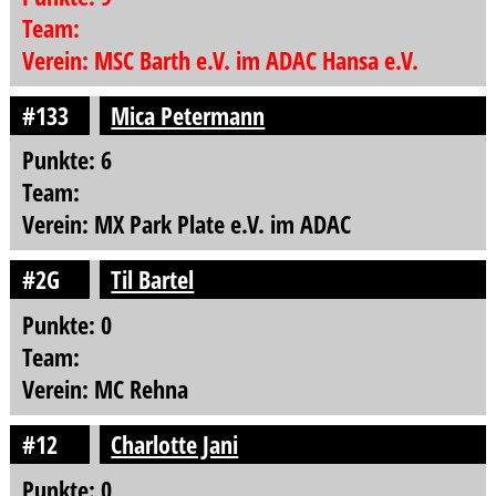
Team:
Verein: MSC Barth e.V. im ADAC Hansa e.V.
#133
Mica Petermann
Punkte: 6
Team:
Verein: MX Park Plate e.V. im ADAC
#2G
Til Bartel
Punkte: 0
Team:
Verein: MC Rehna
#12
Charlotte Jani
Punkte: 0