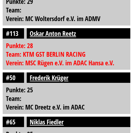
Punkte: 29
Team:
Verein: MC Woltersdorf e.V. im ADMV
#113
Oskar Anton Reetz
Punkte: 28
Team: KTM GST BERLIN RACING
Verein: MSC Rügen e.V. im ADAC Hansa e.V.
#50
Frederik Krüger
Punkte: 25
Team:
Verein: MC Dreetz e.V. im ADAC
#65
Niklas Fiedler