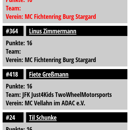
Team:
Verein: MC Fichtenring Burg Stargard
#364
Linus Zimmermann
Punkte: 16
Team:
Verein: MC Fichtenring Burg Stargard
#418
Fiete Greßmann
Punkte: 16
Team: JFK Just4Kids TwoWheelMotorsports
Verein: MC Vellahn im ADAC e.V.
#24
Til Schunke
Punkte: 16