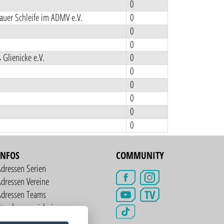
0
uer Schleife im ADMV e.V.
0
0
0
Glienicke e.V.
0
0
0
0
0
0
INFOS
COMMUNITY
Adressen Serien
dressen Vereine
TV
Adressen Teams
treckenverzeichnis