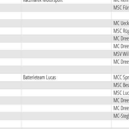
MSC Fürs
MC Uec
MSC Rüg
MC Dreet
MC Dreet
MSV Wil
MC Dreet
Batterieteam Lucas
MCC Spr
MSC Best
MSC Luc
MC Dreet
MC Dreet
MC-Stegl