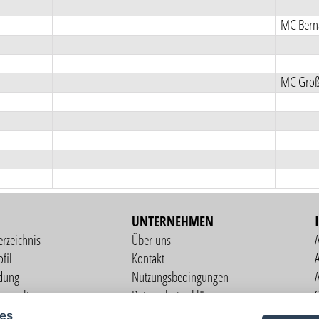
MC Berna
MC Groß 
UNTERNEHMEN
erzeichnis
Über uns
fil
Kontakt
A
dung
Nutzungsbedingungen
verwaltung
Datenschutzerklärung
S
altung
Impressum
ies