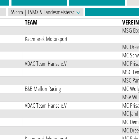
TEAM
VEREI
MSG Ebe
Kaczmarek Motorsport
MC Dreet
MC Schw
ADAC Team Hansa e.V.
MC Prisa
MSC Tem
MSC Pa
B&B Mallon Racing
MC Wolg
MSV Wil
ADAC Team Hansa e.V.
MC Prisa
MC Jämlit
MC Demm
MC Dreet
Kaczmarek Motorsport
MC Reh