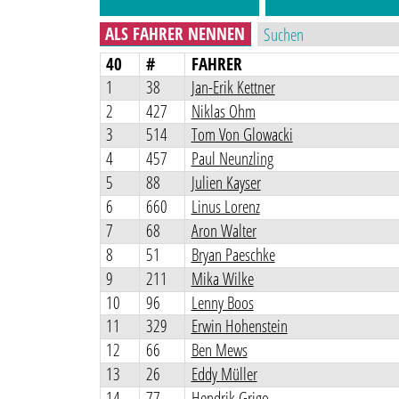
ALS FAHRER NENNEN
40
#
FAHRER
1
38
Jan-Erik Kettner
2
427
Niklas Ohm
3
514
Tom Von Glowacki
4
457
Paul Neunzling
5
88
Julien Kayser
6
660
Linus Lorenz
7
68
Aron Walter
8
51
Bryan Paeschke
9
211
Mika Wilke
10
96
Lenny Boos
11
329
Erwin Hohenstein
12
66
Ben Mews
13
26
Eddy Müller
14
77
Hendrik Grigo