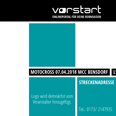
MOTOCROSS 07.04.2018 MCC BENSDORF
L
STRECKENADRESSE
Logo wird demnächst vom
Veranstalter hinzugefügt.
Tel.: 0173/ 2147935