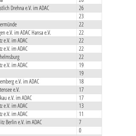
tlich Drehna e.V. im ADAC
26
23
kermünde
22
en e.V. im ADAC Hansa e.V.
22
z e.V. im ADAC
22
z e.V. im ADAC
22
helmsburg
22
z e.V. im ADAC
19
19
emberg e.V. im ADAC
18
ensee e.V.
17
kau e.V. im ADAC
17
z e.V. im ADAC
13
z e.V. im ADAC
11
itz Berlin e.V. im ADAC
7
0