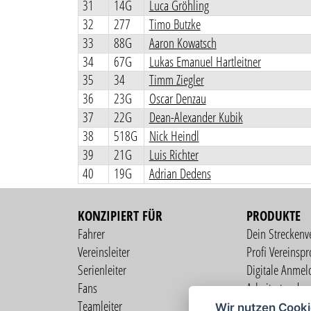
31
14G
Luca Gröhling
32
277
Timo Butzke
33
88G
Aaron Kowatsch
34
67G
Lukas Emanuel Hartleitner
35
34
Timm Ziegler
36
23G
Oscar Denzau
37
22G
Dean-Alexander Kubik
38
518G
Nick Heindl
39
21G
Luis Richter
40
19G
Adrian Dedens
KONZIPIERT FÜR
PRODUKTE
Fahrer
Dein Streckenv
Vereinsleiter
Profi Vereinspro
Serienleiter
Digitale Anmel
Fans
Arbeitsstunden
Teamleiter
Mitgliederverw
Wir nutzen Cook