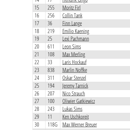
15
255
Moritz Firl
16
256
Collin Tank
17
36
Finn Lange
18
219
Emilio Kaening
19
25
Lexi Pachmann
20
611
Leon Sims
21
108
Max Merling
22
33
Laris Hockauf
23
838
Marlin Noffke
24
311
Oskar Stenzel
25
194
Jeremy Tarnick
26
207
Nico Strauch
27
100
Oliwier Gatkiewicz
28
243
Lukas Sims
29
11
Ken Uschkoreit
30
118G
Max Werner Breuer