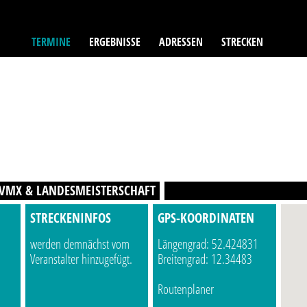
TERMINE
ERGEBNISSE
ADRESSEN
STRECKEN
VMX & LANDESMEISTERSCHAFT
STRECKENINFOS
GPS-KOORDINATEN
werden demnächst vom
Längengrad: 52.424831
Veranstalter hinzugefügt.
Breitengrad: 12.34483
Routenplaner