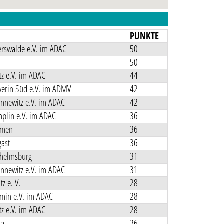
N
PUNKTE
rswalde e.V. im ADAC
50
50
z e.V. im ADAC
44
erin Süd e.V. im ADMV
42
nnewitz e.V. im ADAC
42
plin e.V. im ADAC
36
rmen
36
ast
36
helmsburg
31
nnewitz e.V. im ADAC
31
z e. V.
28
in e.V. im ADAC
28
z e.V. im ADAC
28
na
26