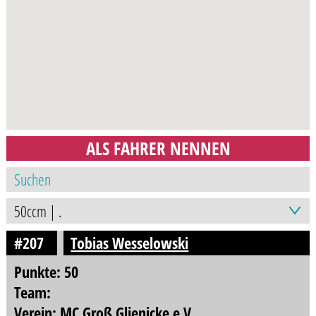
ALS FAHRER NENNEN
#207
Tobias Wesselowski
Punkte: 50
Team:
Verein: MC Groß Glienicke e.V.