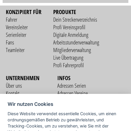
KONZIPIERT FÜR
PRODUKTE
Fahrer
Dein Streckenverzeichnis
Vereinsleiter
Profi Vereinsprofil
Serienleiter
Digitale Anmeldung
Fans
Arbeitsstundenverwaltung
Teamleiter
Mitgliederverwaltung
Live Übertragung
Profi Fahrerprofil
UNTERNEHMEN
INFOS
Über uns
Adressen Serien
Kontakt
Adressen Vereine
Nutzungsbedingungen
Adressen Teams
Wir nutzen Cookies
Datenschutzerklärung
Streckenverzeichnis
Diese Website verwendet essentielle Cookies, um einen
Impressum
ordnungsgemäßen Betrieb zu gewährleisten, und
COMMUNITY
Tracking-Cookies, um zu verstehen, wie Sie mit der