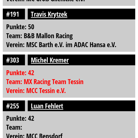
#191
Travis Krytzek
Punkte: 50
Team: B&B Mallon Racing
Verein: MSC Barth e.V. im ADAC Hansa e.V.
#303
Michel Kremer
Punkte: 42
Team: MX Racing Team Tessin
Verein: MCC Tessin e.V.
#255
Luan Fehlert
Punkte: 42
Team:
Verein: MCC Bensdorf