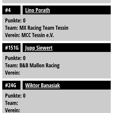
#4
Lino Porath
Punkte: 0
Team: MX Racing Team Tessin
Verein: MCC Tessin e.V.
#151G
Jupp Siewert
Punkte: 0
Team: B&B Mallon Racing
Verein:
#24G
Wiktor Banasiak
Punkte: 0
Team:
Verein: