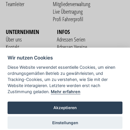
Teamleiter
Mitgliederverwaltung
Live Übertragung
Profi Fahrerprofil
UNTERNEHMEN
INFOS
Über uns
Adressen Serien
Kontakt
Adressen Vereine
Nutzungsbedingungen
Adressen Teams
Wir nutzen Cookies
Datenschutzerklärung
Streckenverzeichnis
Diese Website verwendet essentielle Cookies, um einen
Impressum
ordnungsgemäßen Betrieb zu gewährleisten, und
COMMUNITY
Tracking-Cookies, um zu verstehen, wie Sie mit der
Website interagieren. Letztere werden erst nach
Zustimmung geladen.
Mehr erfahren
TV
Akzeptieren
Einstellungen
Copyright © 2026 vorstart GbR